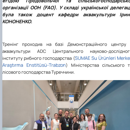
егідою Продовольчої та сільськогосподарсько
організації ООН (FAO). У складі української делегаці
була також доцент кафедри аквакультури Ірин
КОНОНЕНКО.
Тренінг проходив на базі Демонстраційного центру 
аквакультури ADC Центрального науково-дослідног
SUMAE Su Ürünleri Merke
інституту рибного господарства (
Araştırma Enstitüsü-Trabzon
) Міністерства сільського т
лісового господарства Туреччини.