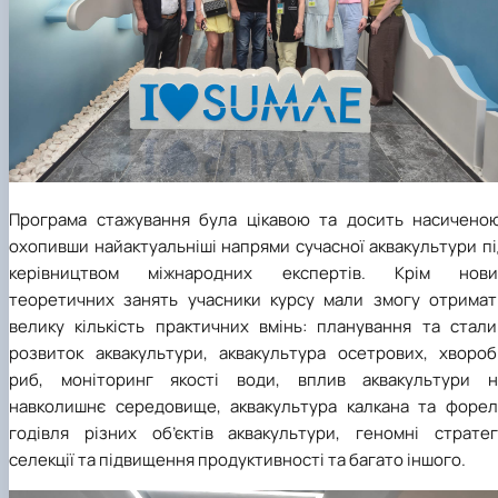
Програма стажування була цікавою та досить насиченою
охопивши найактуальніші напрями сучасної аквакультури п
керівництвом міжнародних експертів. Крім нови
теоретичних занять учасники курсу мали змогу отримат
велику кількість практичних вмінь: планування та стали
розвиток аквакультури, аквакультура осетрових, хвороб
риб, моніторинг якості води, вплив аквакультури н
навколишнє середовище, аквакультура калкана та форелі
годівля різних об’єктів аквакультури, геномні стратегі
селекції та підвищення продуктивності та багато іншого.