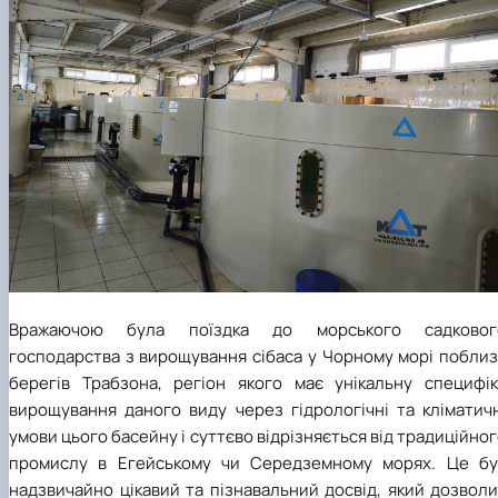
Вражаючою була поїздка до морського садковог
господарства з вирощування сібаса у Чорному морі поблиз
берегів Трабзона, регіон якого має унікальну специфік
вирощування даного виду через гідрологічні та кліматичн
умови цього басейну і суттєво відрізняється від традиційно
промислу в Егейському чи Середземному морях. Це бу
надзвичайно цікавий та пізнавальний досвід, який дозвол