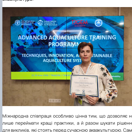
Міжнародна співпраця особливо цінна тим, що дозволяє н
лише переймати кращі практики, а й разом шукати рішенн
для викликів, які стоять перед сучасною аквакультурою. Са