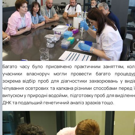
Багато часу було присвячено практичним заняттям, кол
учасники власноруч могли провести багато процедур
зокрема відбір проб для діагностики захворювань у видів
чіпування осетрових та калкана різними способами перед 
випуском у природні водойми, підготовку проб для виділен
ДНК та подальший генетичний аналіз зразків тощо.