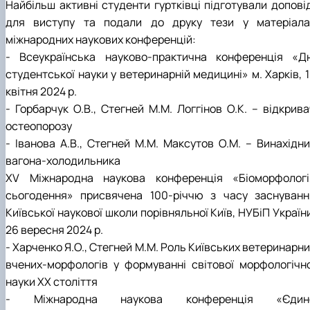
Найбільш активні студенти гуртківці підготували доповід
для виступу та подали до друку тези у матеріала
міжнародних наукових конференцій:
- Всеукраїнська науково-практична конференція «Дн
студентської науки у ветеринарній медицині» м. Харків, 
квітня 2024 р.
- Горбарчук О.В., Стегней М.М. Логгінов О.К. – відкрива
остеопорозу
- Іванова А.В., Стегней М.М. Максутов О.М. – Винахідни
вагона-холодильника
ХV Міжнародна наукова конференція «Біоморфологі
сьогодення» присвячена 100-річчю з часу заснуванн
Київської наукової школи порівняльної Київ, НУБіП Україн
26 вересня 2024 р.
- Харченко Я.О., Стегней М.М. Роль Київських ветеринарн
вчених-морфологів у формуванні світової морфологічно
науки ХХ століття
- Міжнародна наукова конференція «Єдин