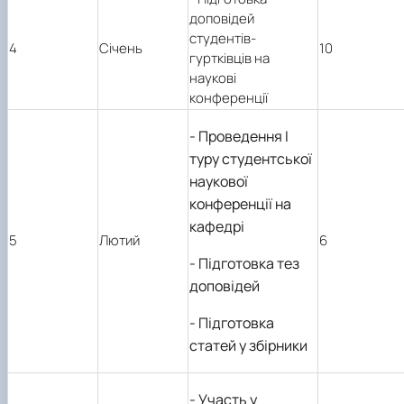
доповідей
студентів-
4
Січень
10
гуртківців на
наукові
конференції
- Проведення І
туру студентської
наукової
конференції на
кафедрі
5
Лютий
6
- Підготовка тез
доповідей
- Підготовка
статей у збірники
- Участь у