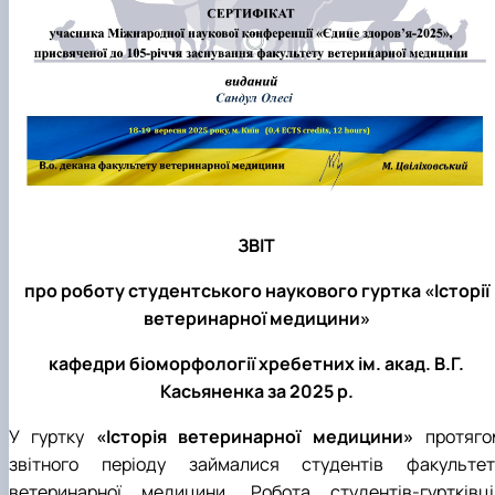
ЗВІТ
про роботу студентського наукового гуртка «Історії
ветеринарної медицини»
кафедри біоморфології хребетних ім. акад. В.Г.
Касьяненка за 2025 р.
У гуртку
«Історія ветеринарної медицини»
протяго
звітного періоду займалися студентів факультет
ветеринарної медицини. Робота студентів-гуртківці