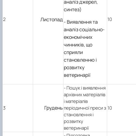
аналіз джерел,
синтез)
2
Листопад
10
- Виявлення та
аналіз соціально-
економічних
чинників, що
сприяли
становленню і
розвитку
ветеринарії
- Пошук і виявлення
архівних матеріалів
і матеріалів
Грудень
3
періодичної преси з
10
становлення і
розвитку
ветеринарії
- Підготовка