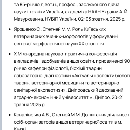
та 85-річчю д.вет.н., профес., заслуженого діяча
науки і техніки України, академіка НААН України А. Й.
Мазуркевича, НУБіП України, 02-03 жовтня, 2025 р.
Ярошенко С., Стегней М.М. Роль Київських
ветеринарних вчених-морфологів у формуванні
світової морфологічної науки ХХ століття
Х Міжнародна науково-практична конференція
викладачів і здобувачів вищої освіти, присвяченої 90
річчю кафедри фізіології, біохімії тварин і
лабораторної діагностики «Актуальні аспекти біологі
тварин, ветеринарної медицини та ветеринарно-
санітарної експертизи», Дніпровський державний
аграрно-економічний університет м. Дніпро, 20-21
травня 2025 р.
Ковалівська А.В., Стегней М.М. До питання діяльност
осіб-організаторів вищої ветеринарної освіти в м.
Києві