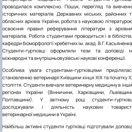
проводилася комплексно. Пошук, перегляд та вивченн
історичних матеріалів Державних міських, районних т
обласних архівів України, робота з науковою літературою
освоєння правил реферування літератури з архівни
матеріалів. Робота студентами проводиться і в бібліотец
кафедри біоморфології хребетних ім. акад. В.Г. Касьяненка
Студенти-гуртківці оформляли тези та доповіді н
міжнародні та внутрішньовузівські наукові конференції.
Особлива увага студентами-гуртківцями приділялас
становленню ветеринарії Київщини кінця ХІХ та початку Х
століття. Студенти вивчали ветеринарну медицину в інши
регіонах України (Вінничини, Харківщини, Львівщини
Полтавщини). У звітному році студенти-гуртківц
досліджували і діяльність наукових товарист
ветеринарної медицини в Україні.
Найбільш активні студенти гуртківці підготували доповід