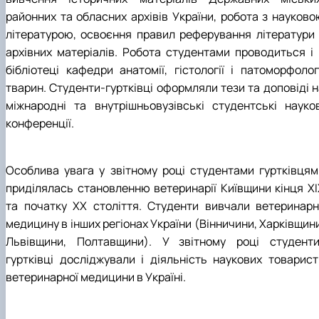
районних та обласних архівів України, робота з науково
літературою, освоєння правил реферування літератури 
архівних матеріалів. Робота студентами проводиться і 
бібліотеці кафедри анатомії, гістології і патоморфологі
тварин. Студенти-гуртківці оформляли тези та доповіді н
міжнародні та внутрішньовузівські студентські науков
конференції.
Особлива увага у звітному році студентами гуртківцям
приділялась становленню ветеринарії Київщини кінця ХІ
та початку ХХ століття. Студенти вивчали ветеринарн
медицину в інших регіонах України (Вінничини, Харківщин
Львівщини, Полтавщини). У звітному році студенти
гуртківці досліджували і діяльність наукових товарист
ветеринарної медицини в Україні.