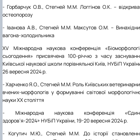
- Горбарчук О.В., Стегней М.М. Логгінов О.К. – відкрива
остеопорозу
- Іванова А.В., Стегней М.М. Максутов О.М. – Винахідни
вагона-холодильника
ХV Міжнародна наукова конференція «Біоморфологі
сьогодення» присвячена 100-річчю з часу заснуванн
Київської наукової школи порівняльної Київ, НУБіП Україн
26 вересня 2024 р.
- Харченко Я.О., Стегней М.М. Роль Київських ветеринарн
вчених-морфологів у формуванні світової морфологічно
науки ХХ століття
- Міжнародна наукова конференція «Єдин
здоров’я-2024» НУБіП України, 19-20 вересня 2024 р.
- Когутич М.Ю., Стегней М.М. До історії становленн