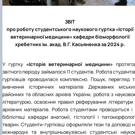
ЗВІТ
про роботу студентського наукового гуртка «Історії
ветеринарної медицини» кафедри біоморфології
хребетних ім. акад. В.Г. Касьяненка за 2024 р.
У гуртку
«Історія ветеринарної медицини»
протяго
звітного періоду займалося 11 студентів. Робота студенті
гуртківців проводилася комплексно. Пошук, перегляд т
вивчення історичних матеріалів Державних міських
районних та обласних архівів України, робота з науково
літературою, освоєння правил реферування літератури 
архівних матеріалів. Робота студентами проводиться і 
бібліотеці кафедри анатомії, гістології і патоморфологі
тварин. Студенти-гуртківці оформляли тези та доповіді н
міжнародні та внутрішньовузівські студентські науков