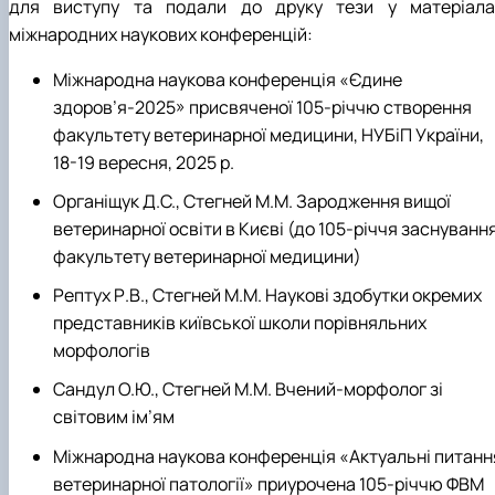
для виступу та подали до друку тези у матеріала
міжнародних наукових конференцій:
Міжнародна наукова конференція «Єдине
здоров’я-2025» присвяченої 105-річчю створення
факультету ветеринарної медицини, НУБіП України,
18-19 вересня, 2025 р.
Органіщук Д.С., Стегней М.М. Зародження вищої
ветеринарної освіти в Києві (до 105-річчя заснуванн
факультету ветеринарної медицини)
Рептух Р.В., Стегней М.М. Наукові здобутки окремих
представників київської школи порівняльних
морфологів
Сандул О.Ю., Стегней М.М. Вчений-морфолог зі
світовим ім’ям
Міжнародна наукова конференція «Актуальні питанн
ветеринарної патології» приурочена 105-річчю ФВМ