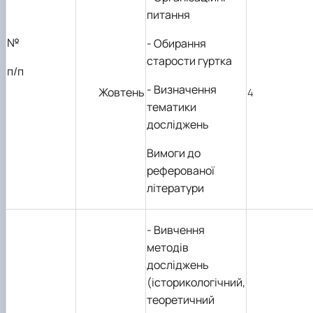
питання
№
- Обирання
старости гуртка
п/п
- Визначення
Жовтень
4
тематики
досліджень
Вимоги до
реферованої
літератури
- Вивчення
методів
досліджень
(історикологічний,
теоретичний