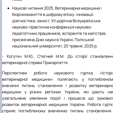
Наукові читання 2025. Ветеринарна медицина і
біорізноманіття в цифрову епоху: інновації,
діагностика, захист. ХIІ щорічна Всеукраїнська
науково-практична конференція науково-
педагогічних працівників, аспірантів та магістрів,
присвячена Дню науки в Україні, Поліський
національний університет, 20 травня, 2025 р.
- Когутич М.Ю., Стегней М.М. До історії становленн
ветеринарної справи Прикарпаття
Перспективи роботи наукового гуртка «Історі
ветеринарної медицини» полягають у поглибленом
вивченні питань становлення і розвитку ветеринарно
медицини у різних регіонах України, які дають на
узагальнене уявлення подій і процесів що зумовил
розвиток ветеринарної медицини України. Робота гуртк
сприяє поглибленому вивченню питань становлення 