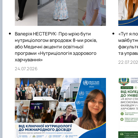
Валерія НЕСТЕРУК: Про мрію бути
«Тут я п
нутриціологом впродовж 8-ми років,
майбутнє
або Медичні акценти освітньої
факульте
програми «Нутриціологія здорового
та управ
харчування»
22.07.20
24.07.2026