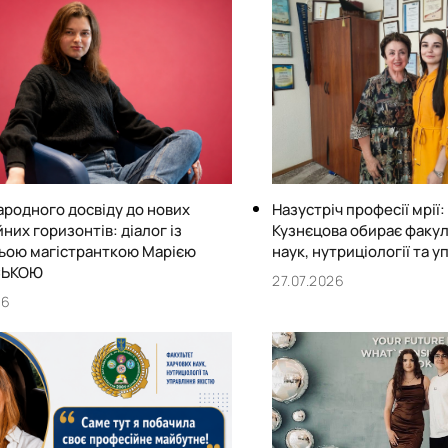
Матеріально-технічна база
Бази практичного навчання здобувачів
Інформація про акредитацію
ародного досвіду до нових
Назустріч професії мрії
них горизонтів: діалог із
Кузнєцова обирає факул
ьою магістранткою Марією
наук, нутриціології та у
СЬКОЮ
27.07.2026
26