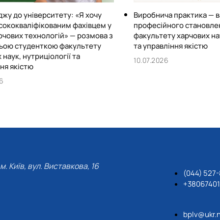
джу до університету: «Я хочу
Виробнича практика — 
сококваліфікованим фахівцем у
професійного становле
рчових технологій» — розмова з
факультету харчових нау
ьою студенткою факультету
та управління якістю
 наук, нутриціології та
10.07.2026
ня якістю
26
м. Київ, вул. Виставкова, 16
(044) 527
+3806740
bplv@ukr.