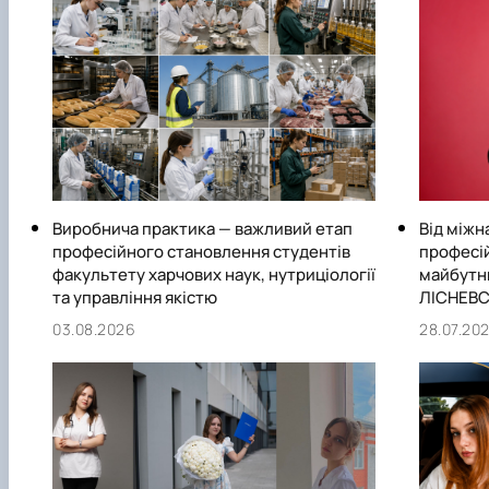
Сторінка магістра
Нормативні документи
Наші випускники
Відеородзинки
Підготовка аспірантів та докторантів
Рада молодих вчених та аспірантів
Підвищення кваліфікації
Скринька довіри
Виробнича практика — важливий етап
Від міжн
професійного становлення студентів
професій
факультету харчових наук, нутриціології
майбутн
та управління якістю
ЛІСНЕВ
03.08.2026
28.07.20