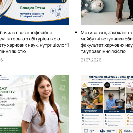
обачила своє професійне
Мотивовані, закохані та
»: інтерв'ю з абітурієнткою
майбутні вступники об
ту харчових наук, нутриціології
факультет харчових наук
ління якістю
та управління якістю
26
21.07.2026