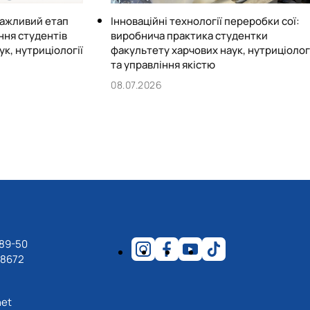
важливий етап
Інноваційні технології переробки сої:
ння студентів
виробнича практика студентки
к, нутриціології
факультету харчових наук, нутриціолог
та управління якістю
08.07.2026
-89-50
18672
net