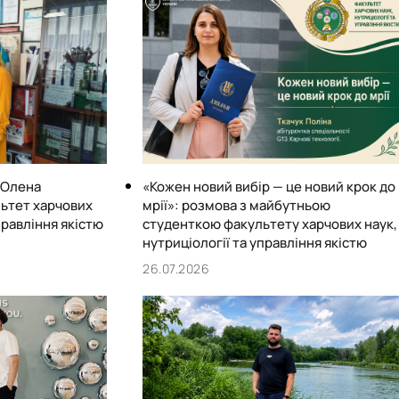
: Олена
«Кожен новий вибір — це новий крок до
ьтет харчових
мрії»: розмова з майбутньою
правління якістю
студенткою факультету харчових наук,
нутриціології та управління якістю
26.07.2026