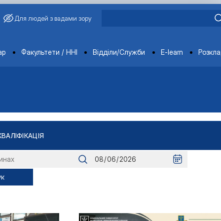
Для людей з вадами зору
ments
ар
Факультети / ННІ
Відділи/Служби
E-learn
Розкл
КВАЛІФІКАЦІЯ
"
тів
к
ління якістю і безпечністю продукції …