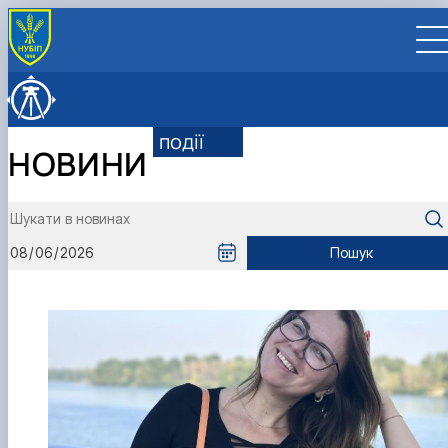
ПРО ФАКУЛЬТЕТ
Адміністрація
ОСВІТНЯ ДІЯЛЬНІСТЬ
події
Історія факультету
Освітні програми
НАУКОВА ДІЯЛЬНІСТЬ
НОВИНИ
Вчена рада
Вибіркові дисципліни
Наукові дослідження
МІЖНАРОДНА ДІЯЛЬНІСТЬ
Наукова рада
Нормативні документи
Каталог навчальних планів
Науково-виробничий журнал "Землеустрій, кадастр
Міжнародні проєкти
СТУДЕНТУ
Рада роботодавців/партнери
Склад вченої ради
Нормативні документи
Опитування здобувачів
моніторинг земель"
Міжнародна академічна мобільність
ERASMUS+ AGROPATH
Розклад занять
ВСТУПНИКУ
Сенат студентської організації
Склад наукової ради
Підсумкова атестація
Конференції, семінари, круглі столи
Партнерські установи та співпраця
Сторінка магістрів 1 року навчання факультету
Денна форма здобуття вищої освіти
ВСТУП-2026
ПІДРОЗДІЛИ
Старостат
Екзаменаційна сесія
Бакалаври
Неформальна освіта
землевпорядкування
Заочна форма здобуття вищої освіти
Соцмережі факультету
Геодезії та картографії
Пошук
Успішні випускники
Стипендіальний рейтинг
Магістри
Літня
Наукові конкурси
Сторінка магістрів 2 року навчання факультету
Геоінформатики і аерокосмічних досліджень
GeoCampus Hub
Проведення відкритих лекцій
Зимова
Аспірантура
землевпорядкування
Землі
Акредитація
Віртуальний тур
Неформальна освіта
Видатні вчені
Вступнику
Культурно-виховна робота
Земельного кадастру
Контрольний пункт для смартфона
Участь здобувачів
ОНП "Економіка природокористування та
Академічна доброчесність
Землевпорядного проектування
Київський меридіан
Школа професійної майстерності
охорони навколишнього середовища"
Управління земельними ресурсами
Музей межових знаків
Літня школа з геодезії та землеустрою
Інформація для здобувачів
ННВЦ «Охорона природних ресурсів та реформува
Портфоліо здобувачів третього освітньо-
земельних відносин»
наукового рівня вищої освіти