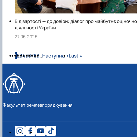
Від вартості — до довіри: діалог про майбутнє оціночно
діяльності України
27.06.2026
Розбивка на сторінки
Сторінка
Сторінка
Сторінка
Сторінка
Сторінка
Сторінка
Сторінка
Сторінка
Сторінка
Наступна сторінка
Остання сторінка
1
2
3
4
5
6
7
8
9
Наступна ›
Last »
…
Факультет землевпорядкування