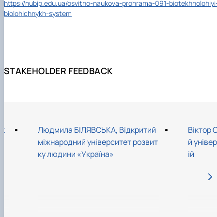
https://nubip.edu.ua/osvitno-naukova-prohrama-091-biotekhnolohiyi
biolohichnykh-system
STAKEHOLDER FEEDBACK
ік
Людмила БІЛЯВСЬКА, Відкритий
Віктор 
..
міжнародний університет розвит
й уніве
ку людини «Україна»
ій