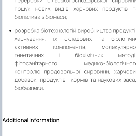
переробки сільськогосподарської сировини
молодший науковий співробітник (агрономія, зоотехнія
пошук нових видів харчових продуктів т
лісівництво, природно-заповідна справа) (2213.1)
біопалива з біомаси;
науковий співробітник (агрономія, зоотехнія, лісівництв
природно-заповідна справа) (2213.1). Місц
розробка біотехнологій виробництва продукті
працевлаштування. ЗВО І-ІV рівнів акредитації (коледжі
харчування, їх складових та біологічн
технікуми, інститути, академії, університети); науково
активних компонентів, молекулярно
дослідні установи, виробничі і промислові підприємств
генетичних і біохімічних методі
різних галузей промисловості.
фітосанітарного, медико-біологічног
контролю продовольчої сировини, харчови
добавок, продуктів і кормів та наукових заса
біобезпеки.
Additional Information