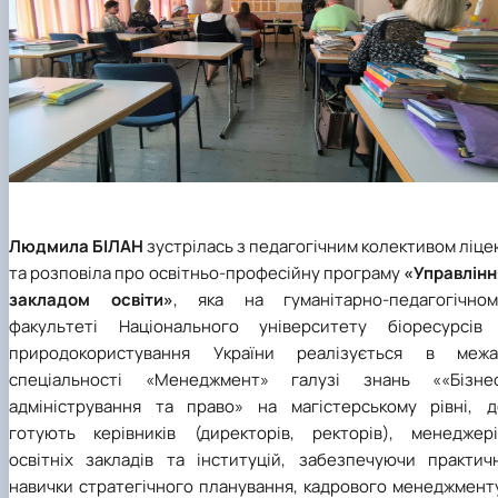
Людмила БІЛАН
зустрілась з педагогічним колективом ліц
та розповіла про освітньо-професійну програму
«Управлінн
закладом освіти»
, яка на гуманітарно-педагогічном
факультеті Національного університету біоресурсів 
природокористування України реалізується в межа
спеціальності «Менеджмент» галузі знань ««Бізнес
адміністрування та право» на магістерському рівні, д
готують керівників (директорів, ректорів), менеджері
освітніх закладів та інституцій, забезпечуючи практичн
навички стратегічного планування, кадрового менеджменту