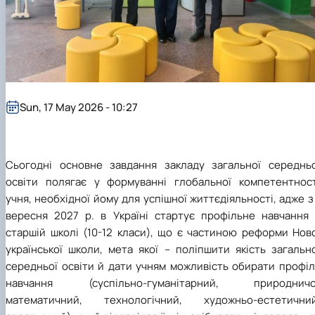
Department of English for Technical and
Agrobiological Specialties
Department of English Philology
Department of Physical Education
Department of Philosophy and International
Communication
Department of Psychology
Sun, 17 May 2026 - 10:27
Department of Culturology
Сьогодні основне завдання закладу загальної середньо
освіти полягає у формуванні глобальної компетентност
учня, необхідної йому для успішної життєдіяльності, адже з
вересня 2027 р. в Україні стартує профільне навчання 
старшій школі (10-12 класи), що є частиною реформи Ново
української школи, мета якої – поліпшити якість загальн
середньої освіти й дати учням можливість обирати профіл
навчання (суспільно-гуманітарний, природничо
математичний, технологічний, художньо-естетичний