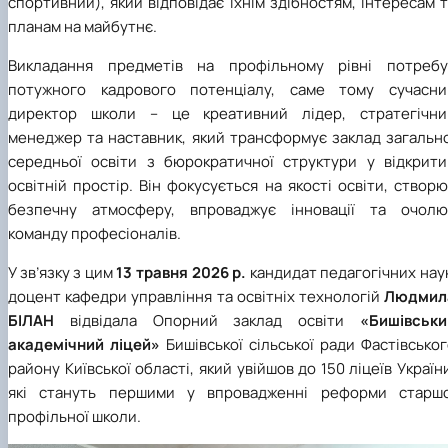
спортивний), який відповідає їхнім здібностям, інтересам 
планам на майбутнє.
Викладання предметів на профільному рівні потребу
потужного кадрового потенціалу, саме тому сучасни
директор школи – це креативний лідер, стратегічни
менеджер та наставник, який трансформує заклад загально
середньої освіти з бюрократичної структури у відкрити
освітній простір. Він фокусується на якості освіти, створ
безпечну атмосферу, впроваджує інновації та очолю
команду професіоналів.
У зв’язку з цим
13 травня 2026 р.
кандидат педагогічних нау
доцент кафедри управління та освітніх технологій
Людмил
БІЛАН
відвідала Опорний заклад освіти
«Бишівськи
академічний ліцей»
Бишівської сільської ради Фастівсько
району Київської області, який увійшов до 150 ліцеїв Україн
які стануть першими у впровадженні реформи старшо
профільної школи.