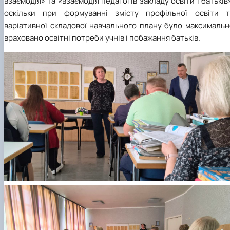
взаємодія» та «взаємодiя педагогів закладу освіти і батьків
оскільки при формуванні змісту профільної освіти т
варіативної складової навчального плану було максимальн
враховано освітні потреби учнів і побажання батьків.