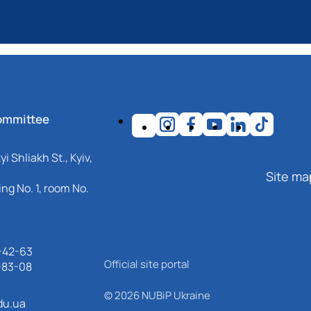
ommittee
i Shliakh St., Kyiv,
Site ma
ng No. 1, room No.
-42-63
Official site portal
-83-08
© 2026 NUBiP Ukraine
du.ua