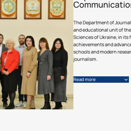
Communicatio
стр")
ших спеціальностей
кої майстерності»
The Department of Journal
and educational unit of th
Sciences of Ukraine, in its
achievements and advanced 
schools and modern research
journalism.
Read more