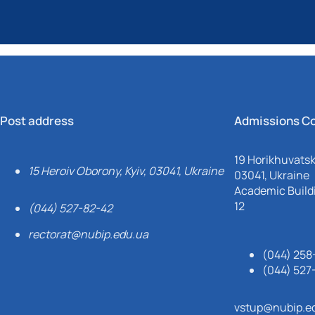
Post address
Admissions C
19 Horikhuvatsky
15 Heroiv Oborony, Kyiv, 03041, Ukraine
03041, Ukraine
Academic Buildi
12
(044) 527-82-42
rectorat@nubip.edu.ua
(044) 258
(044) 527
vstup@nubip.e