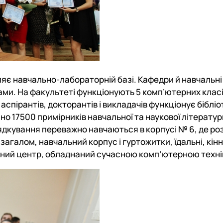
яє навчально-лабораторній базі. Кафедри й навчальні
. На факультеті функціонують 5 комп’ютерних класів н
спірантів, докторантів і викладачів функціонує бібліо
 17500 примірників навчальної та наукової літератури
дкування переважно навчаються в корпусі № 6, де розм
загалом, навчальний корпус і гуртожитки, їдальні, кінн
йний центр, обладнаний сучасною комп’ютерною техні