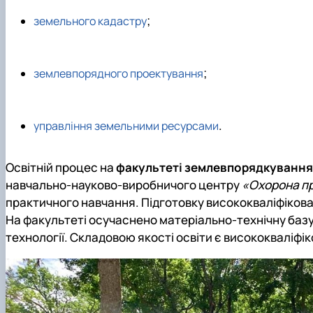
;
земельного кадастру
;
землевпорядного проектування
.
управління земельними ресурсами
Освітній процес на
факультеті землевпорядкування
навчально-науково-виробничого центру
«Охорона пр
практичного навчання. Підготовку висококваліфікова
На факультеті осучаснено матеріально-технічну баз
технології. Складовою якості освіти є висококваліфі