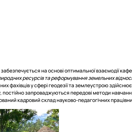
забезпечується на основі оптимальної взаємодії каф
иродних ресурсів та реформування земельних віднос
них фахівців у сфері геодезії та землеустрою здійсн
у, постійно запроваджуються передові методи навчанн
кований кадровий склад науково-педагогічних працівни