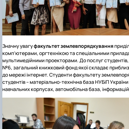
Значну увагу
факультет землевпорядкування
приділ
комп’ютерами, оргтехнікою та спеціальними приладами
мультимедійними проекторами. До послуг студентів, а
№6, загальний книжковий фонд якої складає приблизно
до мережі інтернет. Студенти факультету землевпоря
студентів – матеріально-технічна база
НУБіП України
навчальних корпусах, автомобільна база, інформаці