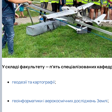
У складі факультету — п’ять спеціалізованих кафед
;
геодезії та картографії
;
геоінформатики і аерокосмічних досліджень Землі