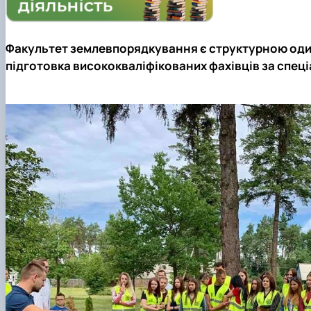
Успішні випускники
Проведення відкритих лекцій
GeoCampus Hub
Неформальна освіта
Акредитація
Факультет землевпорядкування
є структурною оди
підготовка висококваліфікованих фахівців за спец