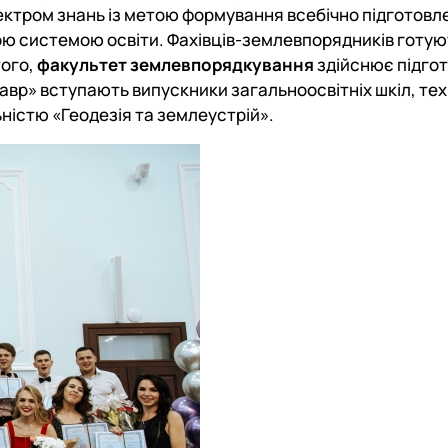
ектром знань із метою формування всебічно підготовле
ю системою освіти. Фахівців-землевпорядників готують
того,
факультет землевпорядкування
здійснює підгот
лавр» вступають випускники загальноосвітніх шкіл, те
ьністю
«Геодезія та землеустрій»
.