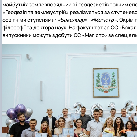
майбутніх землевпорядників і геодезистів повним сп
«Геодезія та землеустрій»
реалізується за ступенево
освітніми ступенями:
«Бакалавр»
і
«Магістр»
. Окрім 
філософії та доктора наук. На факультет за ОС «Бака
випускники можуть здобути ОС «Магістр» за спеціал