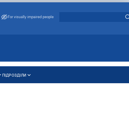
For visually impaired people
ПІДРОЗДІЛИ
и
ти
ування та охорони навколишнього середовища"
 освітньо-наукового рівня вищої освіти