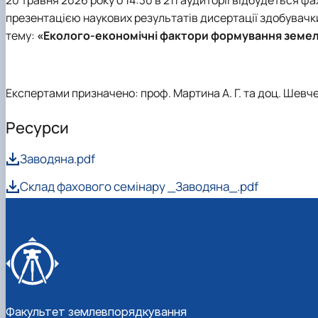
Старостат
Стипендіальний рейтинг
Видатні вчені
презентацією наукових результатів дисертації здобувачк
Успішні випускники
Проведення відкритих лекцій
тему:
«Еколого-економічні фактори формування земель
GeoCampus Hub
Неформальна освіта
Акредитація
Експертами призначено: проф. Мартина А. Г. та доц. Шевче
Ресурси
Заводяна.pdf
Склад фахового семінару _Заводяна_.pdf
Факультет землевпорядкування