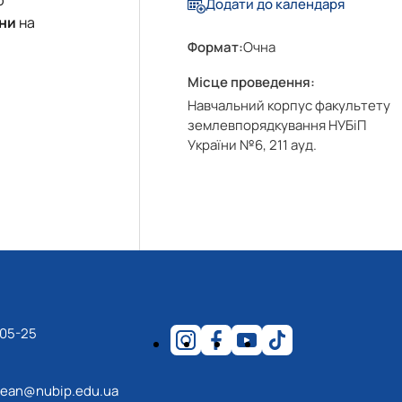
Додати до календаря
вни
на
Формат:
Очна
Місце проведення:
Навчальний корпус факультету
землевпорядкування НУБіП
України №6, 211 ауд.
-05-25
ean@nubip.edu.ua