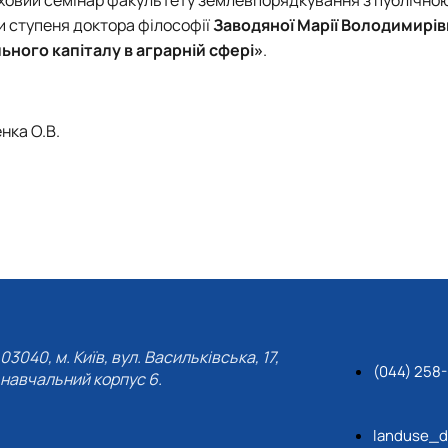
и ступеня доктора філософії
Заводяної Марії Володимирі
ного капіталу в аграрній сфері»
.
нка О.В.
03040, м. Київ, вул. Васильківська, 17,
(044) 258
навчальний корпус 6.
landuse_d