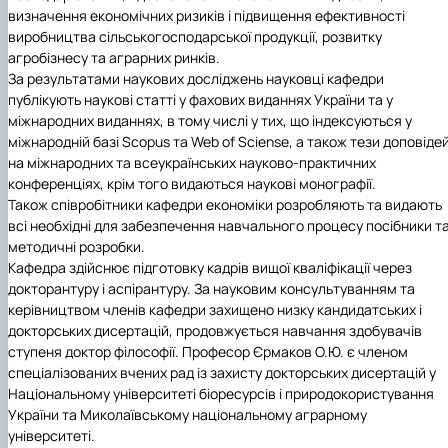
визначення економічних ризиків і підвищення ефективності
виробництва сільськогосподарської продукції, розвитку
агробізнесу та аграрних ринків.
За результатами наукових досліджень науковці кафедри
публікують наукові статті у фахових виданнях України та у
міжнародних виданнях, в тому числі у тих, що індексуються у
міжнародній базі Scopus та Web of Sciense, а також тези доповіде
на міжнародних та всеукраїнських науково-практичних
конференціях, крім того видаються наукові монографії.
Також співробітники кафедри економіки розробляють та видають
всі необхідні для забезпечення навчального процесу посібники т
методичні розробки.
Кафедра здійснює підготовку кадрів вищої кваліфікації через
докторантуру і аспірантуру. За науковим консультуванням та
керівництвом членів кафедри захищено низку кандидатських і
докторських дисертацій, продовжується навчання здобувачів
ступеня доктор філософії. Професор Єрмаков О.Ю. є членом
спеціалізованих вчених рад із захисту докторських дисертацій у
Національному університеті біоресурсів і природокористування
України та Миколаївському національному аграрному
університеті.