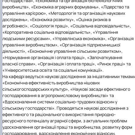
господарства», «Економіка та організація біотехнологічних
виробництв», «Економіка аграрних формувань», «Лідерство та
управління кар’єрою», «Методологія та організація наукових
досліджень», «Економіка розвитку», «Оцінка ризиків в
агробізнесі», «Соціологія праці», «Соціальна відповідальність»,
«Корпоративна соціальна відповідальність», «Управління
людськими ресурсами», «Управлінська економіка», «Організація 
управління виробництвом», «Організація підприємницької
діяльності», «Економічне управління сільським розвитком»,
«Нормування організація і оплата праці», «Започаткування
власної справи», «Організація і оплата праці», «Ринок праці» та
«Університетська освіта та соціальні комунікації».
На кафедрі ведуться наукові дослідження за ініціативними темам
«Економічна ефективність виробництва нішових
сільськогосподарських культур», «Наукові засади ефективного
господарювання в агропромисловому виробництві» та
«Вдосконалення системи соціально-трудових відносин у
сільському господарстві». Проводяться наукові дослідження з
ефективного та раціонального використання природно-
ресурсного потенціалу аграрної сфери, з актуальних проблем
удосконалення організації праці та виробництва, розвитку форм
господарювання, вдосконалення економічних відносин,