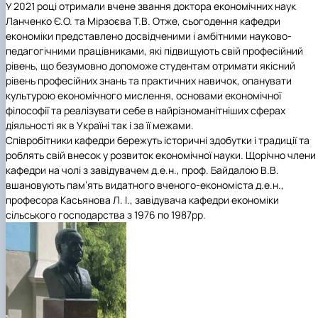
У 2021 році отримали вчене звання доктора економічних наук
Ланченко Є.О. та Мірзоєва Т.В. Отже, сьогодення кафедри
економіки представлено досвідченими і амбітними науково-
педагогічними працівниками, які підвищують свій професійний
рівень, що безумовно допоможе студентам отримати якісний
рівень професійних знань та практичних навичок, опанувати
культурою економічного мислення, основами економічної
філософії та реалізувати себе в найрізноманітніших сферах
діяльності як в Україні так і за її межами.
Співробітники кафедри бережуть історичні здобутки і традиції та
роблять свій внесок у розвиток економічної науки. Щорічно члени
кафедри на чолі з завідувачем д.е.н., проф. Байдалою В.В.
вшановують пам’ять видатного вченого-економіста д.е.н.,
професора Касьянова Л. І., завідувача кафедри економіки
сільського господарства з 1976 по 1987рр.