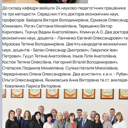
До складу кафедри ввійшли 24 науково-педагогічних працівника
та три методисти. Серед них п’ять докторів економічних наук,
професорів: Байдала Вікторія Володимирівна, Єрмаков Олександ
Юхимович, Рогач Світлана Михайлівна, Терещенко Віктор
Кирилович, Ткачук Вадим Анатолійович, Климчук А.О. Два доктор
економічних наук, доцента – Ланченко Євгеній Олександрович та
Мірзоєва Тетяна Володимирівна. Дев’ять кандидатів економічних
наук, доцентів - Балан Олександр Дмитрович, Гаврилюк Іван
Петрович, Гуцул Тетяна Анатоліївна, Ільків Лілія Анатоліївна,
Костюк Тетяна Олексіївна, Нагорний Віталій Володимирович,
Степасюк Людмила Михайлівна, Суліма Наталія Миколаївна,
Чередніченко Олена Олександрівна. Два асистенти, к.е.н. - Рубан
Ольга Олександрівна, Якимовська Анна Вікторівна та ст. виклада
- Коваленко Лариса Вікторівна.