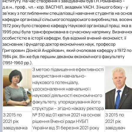
інституту. На час створення її завідувачем був І.Н.Романенко –
д.е.н., проф., чл.- кор. ВАСГНІЛ, академік УАСН. З іншого боку - у
зв’язку з поглибленням спеціалізації навчання студентів на основ
кафедри організації сільськогосподарського виробництва, восен
1972 року було створено кафедру Наукової організації праці, яка в
1995 році була трансформована в сучасному напрямку. Визначн
особистістю в історії кафедри, був відомий вчений-економіст, її
засновник і фундатор доктор економічних наук, професор
Григорович Діонісій Андрійович, який очолював кафедру з 1972 по
1984 рік. Він же був першим деканом економічного факультету
(1951-1960 рр.).
З метою підвищення ефективності
використання навчально-
наукового потенціалу,
удосконалення навчальної і
наукової діяльності економічного
факультету, упорядкування його
структури – згідно наказу ректора
З 2015 по
№ 310 від 01 квітня 2021 на основі
З 2015 по
2021 рік
рішення Вченої ради НУБіП
2021 рік
завідувачка
України від 31 березня 2021 року
завідувач