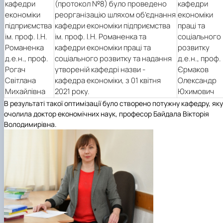
кафедри
(протокол №8) було проведено
кафедри
економіки
реорганізацію шляхом об’єднання
економіки
підприємства
кафедри економіки підприємства
праці та
ім. проф. І.Н.
ім. проф. І.Н. Романенка та
соціального
Романенка
кафедри економіки праці та
розвитку
д.е.н., проф.
соціального розвитку та надання
д.е.н., проф.
Рогач
утвореній кафедрі назви -
Єрмаков
Світлана
кафедра економіки, з 01 квітня
Олександр
Михайлівна
2021 року.
Юхимович
В результаті такої оптимізації було створено потужну кафедру, яку
очолила доктор економічних наук, професор Байдала Вікторія
Володимирівна.