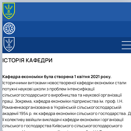
ПРО КАФЕДРУ
Історія кафедри
ОСВІТНЯ ДІЯЛЬНІСТЬ
Наукова школа
Робочі програми
ОСВІТНІ ПРОГРАМИ
Офіційні Документи
Вибіркові дисципліни
ОС "Бакалавр"
ОС "Бакалавр" ОП "Економіка підприємства"
НАУКОВА РОБОТА
Практична підготовка
ОС "Магістр"
ОС "Магістр" ОП "Економіка підприємства"
ОП "Економіка підприємства"
Наукова робота кафедри
МІЖНАРОДНА ДІЯЛЬНІСТЬ
ІСТОРІЯ КАФЕДРИ
Курсові роботи
Вибіркові дисципліни
ОНС "Доктор філософі" (PhD) ОНП "Економіка
Забезпечення ОП "Економіка
ОП "Економіка підприємства"
Науковий гурток "Економіст"
СКЛАД КАФЕДРИ
Скринька довіри
підприємств та галузей національного…
підприємства"
Забезпечення ОС "Магістр" ОП "Економіка
Науковий гурток "Соціальний пульс"
Загальна інформація про гурток
Академічна доброчесність
підприємства"
ОНП "Економіка підприємств та галузей
Академічна доброчесність
Члени наукового гуртка "Економіст"
Загальна інформація про гурток
Кафедра економіки була створена 1 квітня 2021 року.
національного господарства"
Події гуртка
Члени наукового гуртка
Історичними витоками новоствореної кафедри економіки стали
Відзнаки гуртка
План-графік роботи гуртка
потужні наукові школи з проблем інтенсифікації
План роботи гуртка
Результати дільності гуртка
сільськогосподарського виробництва та наукової організації
Новини гуртка
Здобутки
праці. Зокрема, кафедра економіки підприємства ім. проф. І.Н.
Річні звіти гуртка
Звіти
Романенкаорганізована в Українській сільськогосподарській
Стратегія розвитку
Події
академії 1954 р. як кафедра економіки сільського господарства. 
її колективу ввійшли викладачі кафедри економіки і організації
сільського господарства Київського сільськогосподарського