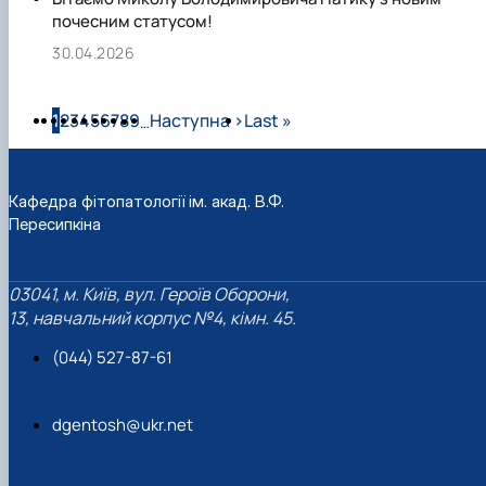
почесним статусом!
30.04.2026
Розбивка на сторінки
Сторінка
Сторінка
Сторінка
Сторінка
Сторінка
Сторінка
Сторінка
Сторінка
Сторінка
Наступна сторінка
Остання сторінка
1
2
3
4
5
6
7
8
9
Наступна ›
Last »
…
Кафедра фітопатології ім. акад. В.Ф.
Пересипкіна
03041, м. Київ, вул. Героїв Оборони,
13, навчальний корпус №4, кімн. 45.
(044) 527-87-61
dgentosh@ukr.net