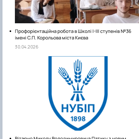
Профорієнтаційна робота в Школі І-ІІІ ступенів №36
імені С.П. Корольова міста Києва
30.04.2026
Вітаємо Миколу Володимировича Патику з новим