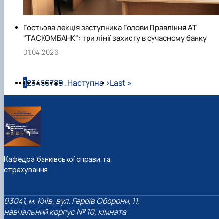
Гостьова лекція заступника Голови Правління АТ
"ТАСКОМБАНК": три лінії захисту в сучасному банку
01.04.2026
Розбивка на сторінки
Сторінка
Сторінка
Сторінка
Сторінка
Сторінка
Сторінка
Сторінка
Сторінка
Сторінка
Наступна сторінка
Остання сторінка
1
2
3
4
5
6
7
8
9
Наступна ›
Last »
…
Кафедра банківської справи та
страхування
03041, м. Київ, вул. Героїв Оборони, 11,
навчальний корпус № 10, кімната