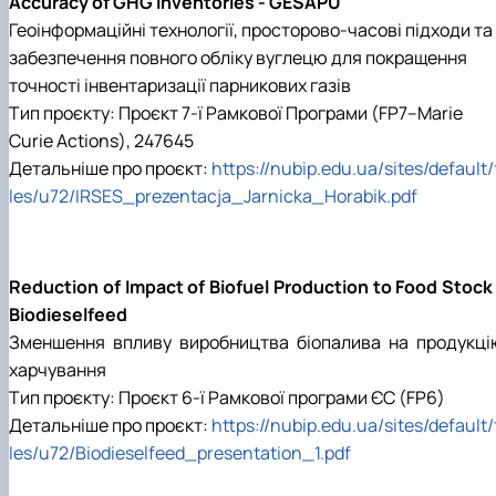
Accuracy of GHG Inventories - GESAPU
Геоінформаційні технології, просторово-часові підходи та
забезпечення повного обліку вуглецю для покращення
точності інвентаризації парникових газів
Тип проєкту: Проєкт 7-ї Рамкової Програми (FP7–Marie
Curie Actions), 247645
Детальніше про проєкт:
https://nubip.edu.ua/sites/default/
les/u72/IRSES_prezentacja_Jarnicka_Horabik.pdf
Reduction of Impact of Biofuel Production to Food Stock
Biodieselfeed
Зменшення впливу виробництва біопалива на продукці
харчування
Тип проєкту: Проєкт 6-ї Рамкової програми ЄС (FP6)
Детальніше про проєкт:
https://nubip.edu.ua/sites/default/
les/u72/Biodieselfeed_presentation_1.pdf