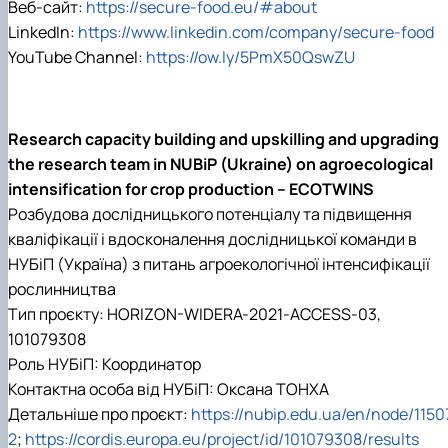
Веб-сайт:
https://secure-food.eu/#about
LinkedIn:
https://www.linkedin.com/company/secure-food
YouTube Channel:
https://ow.ly/5PmX50QswZU
Research capacity building and upskilling and upgrading
the research team in NUBiP (Ukraine) on agroecological
intensification for crop production – ECOTWINS
Розбудова дослідницького потенціалу та підвищення
кваліфікації і вдосконалення дослідницької команди в
НУБіП (Україна) з питань агроекологічної інтенсифікації
рослинництва
Тип проєкту:
HORIZON-WIDERA-2021-ACCESS-03,
101079308
Роль НУБіП: Координатор
Контактна особа від НУБіП: Оксана ТОНХА
Детальніше про проєкт:
https://nubip.edu.ua/en/node/1150
2
;
https://cordis.europa.eu/project/id/101079308/results