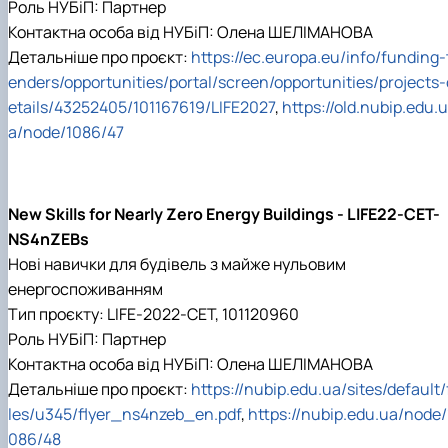
Роль НУБіП: Партнер
Контактна особа від НУБіП: Олена ШЕЛІМАНОВА
Детальніше про проєкт:
https://ec.europa.eu/info/funding-
enders/opportunities/portal/screen/opportunities/projects-
etails/43252405/101167619/LIFE2027
,
https://old.nubip.edu.u
a/node/1086/47
New Skills for Nearly Zero Energy Buildings - LIFE22-CET-
NS4nZEBs
Нові навички для будівель з майже нульовим
енергоспоживанням
Тип проєкту: LIFE-2022-CET, 101120960
Роль НУБіП: Партнер
Контактна особа від НУБіП: Олена ШЕЛІМАНОВА
Детальніше про проєкт:
https://nubip.edu.ua/sites/default/
les/u345/flyer_ns4nzeb_en.pdf
,
https://nubip.edu.ua/node/
086/48