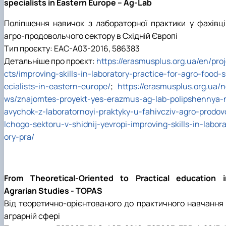
specialists in Eastern Europe – Ag-Lab
Поліпшення навичок з лабораторної практики у фахівці
агро-продовольчого сектору в Східній Європі
Тип проєкту: EAC-A03-2016, 586383
Детальніше про проєкт:
https://erasmusplus.org.ua/en/pro
cts/improving-skills-in-laboratory-practice-for-agro-food-
ecialists-in-eastern-europe/
;
https://erasmusplus.org.ua/
ws/znajomtes-proyekt-yes-erazmus-ag-lab-polipshennya-
avychok-z-laboratornoyi-praktyky-u-fahivcziv-agro-prodov
lchogo-sektoru-v-shidnij-yevropi-improving-skills-in-labora
ory-pra/
From Theoretical-Oriented to Practical education i
Agrarian Studies - TOPAS
Від теоретично-орієнтованого до практичного навчання 
аграрній сфері