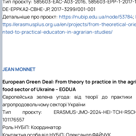
Тип проєкту:
585603-EAC-A03-2016, 585603-EPP-1-2017-1
DE-EPPKA2-CBHE-JP, 2017–3299/001-001
Детальніше про проєкт:
https://nubip.edu.ua/node/53784
;
ttps://erasmusplus.org.ua/en/projects/from-theoretical-ori
nted-to-practical-educaton-in-agrarian-studies/
JEAN MONNET
European Green Deal: From theory to practice in the agr
food sector of Ukraine – EGDUA
Європейська зелена угода: від теорії до практики 
агропродовольчому секторі України
Тип проєкту: ERASMUS-JMO-2024-HEI-TCH-RSCH
101176557
Роль НУБіП: Координатор
Контактна особа від НУБіП: Олександр ФАЙЧУК