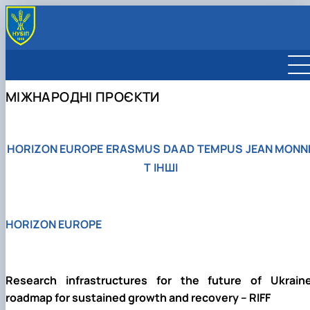
ВІДДІЛ
Про відділ
МІЖНАРОДНІ ПРОЄКТИ
МІЖНАРОДНІ ПРОЄКТИ
Команда
Міжнародні проєкти
ПРОГРАМИ, КОНКУРСИ
Відповідальні за міжнародну діяльність
Реєстрація міжнародних проєктів
Horizon Europe
ГРАНТОВІ МОЖЛИВОСТІ
Реєстраційна інформація НУБіП України
Інфографіка
Erasmus+
КОРИСНІ МАТЕРІАЛИ
Бренд університету
Jean Monnet
НКП ГОРИЗОНТ ЄВРОПА
HORIZON EUROPE
ERASMUS
DAAD
TEMPUS
JEAN MONN
Visegrad Fund
T
ІНШІ
HORIZON EUROPE
Research infrastructures for the future of Ukraine
roadmap for sustained growth and recovery – RIFF