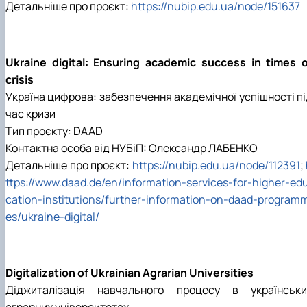
Детальніше про проєкт:
https://nubip.edu.ua/node/151637
Ukraine digital: Ensuring academic success in times o
crisis
Україна цифрова: забезпечення академічної успішності пі
час кризи
Тип проєкту: DAAD
Контактна особа від НУБіП: Олександр ЛАБЕНКО
Детальніше про проєкт:
https://nubip.edu.ua/node/112391
;
ttps://www.daad.de/en/information-services-for-higher-ed
cation-institutions/further-information-on-daad-program
es/ukraine-digital/
Digitalization of Ukrainian Agrarian Universities
Діджиталізація навчального процесу в українськи
аграрних університетах