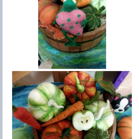
Гурток "Декоративна флористика"
Прес-студія "Ідеал"
Інструментальний ансамбль "Дивосвіт"
Мистецька студія "Вовняні мрії"
Тріо "ТоНіка"