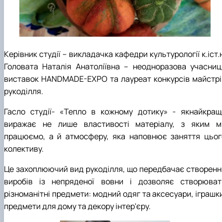
Керівник студії – викладачка кафедри культурології к.іст.
Головата Наталія Анатоліївна – неодноразова учасниц
виставок HANDMADE-EXPO та лауреат конкурсів майстрі
рукоділля.
Гасло студії- «Тепло в кожному дотику» - якнайкращ
виражає не лише властивості матеріалу, з яким м
працюємо, а й атмосферу, яка наповнює заняття цьог
колективу.
Це захоплюючий вид рукоділля, що передбачає створенн
виробів із непряденої вовни і дозволяє створюват
різноманітні предмети: модний одяг та аксесуари, іграшк
предмети для дому та декору інтер'єру.