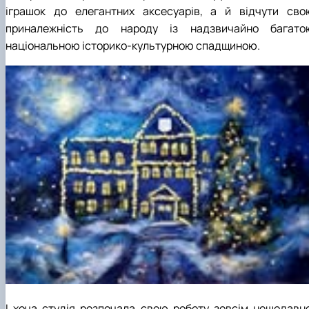
іграшок до елегантних аксесуарів, а й відчути сво
приналежність до народу із надзвичайно багато
національною історико-культурною спадщиною.
І хоча студія розпочала свою роботу зовсім нещодавно