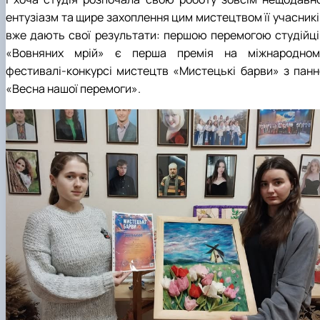
ентузіазм та щире захоплення цим мистецтвом її учасникі
вже дають свої результати: першою перемогою студійці
«Вовняних мрій» є перша премія на міжнародном
фестивалі-конкурсі мистецтв «Мистецькі барви» з панн
«Весна нашої перемоги».