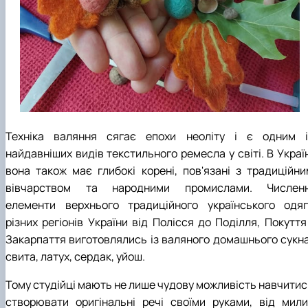
Техніка валяння сягає епохи неоліту і є одним і
найдавніших видів текстильного ремесла у світі. В Украї
вона також має глибокі корені, пов'язані з традиційни
вівчарством та народними промислами. Численн
елементи верхнього традиційного українського одяг
різних регіонів України від Полісся до Поділля, Покуття
Закарпаття виготовлялись із валяного домашнього сукна
свита, латух, сердак, уйош.
Тому студійці мають не лише чудову можливість навчитис
створювати оригінальні речі своїми руками, від мили