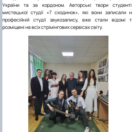
України та за кордоном. Авторські твори студенті
мистецької студії «7 сходинок», які вони записали н
професійній студії звукозапису, вже стали відомі т
розміщені на всіх стрімінгових сервісах світу.