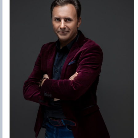
Гурток "Декоративна флористика"
Прес-студія "Ідеал"
Інструментальний ансамбль "Дивосвіт"
Мистецька студія "Вовняні мрії"
Тріо "ТоНіка"