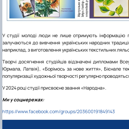
У студії молоді люди не лише отримують інформацію п
залучаються до вивчення українських народних традицій
наприклад, з виготовлення українських текстильних ляль
Творчі досягнення студійців відзначені дипломами Всеу
Юрмала, Латвія), «Борімось за нове життя», Бієнале те
популяризації художньої творчості регулярно проводяться в
У 2024 році студії присвоєне звання «Народна».
Ми у соцмережах:
https://www.facebook.com/groups/203600191849143