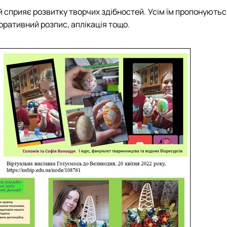
 й сприяє розвитку творчих здібностей. Усім їм пропонують
оративний розпис, аплікація тощо.