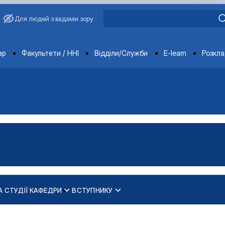
Для людей з вадами зору
ments
ар
Факультети / ННІ
Відділи/Служби
E-learn
Розкл
А СТУДІЇ КАФЕДРИ
ВСТУПНИКУ