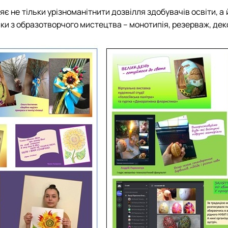
є не тільки урізноманітнити дозвілля здобувачів освіти, а
вки з образотворчого мистецтва – монотипія, резерваж, дек