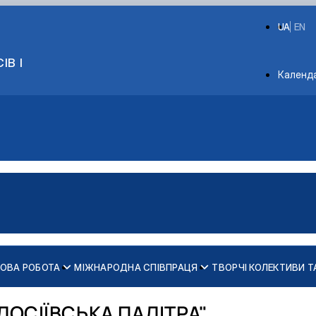
UA
EN
ІВ І
Depart
Календ
КОВА РОБОТА
МІЖНАРОДНА СПІВПРАЦЯ
ТВОРЧІ КОЛЕКТИВИ Т
слава Семеновського
 умовах
ЛОСІЇВСЬКА ПАЛІТРА"