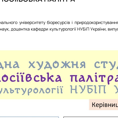
 співу
нального університету біоресурсів і природокористування
наук, доцентка кафедри культурології НУБіП України, вип