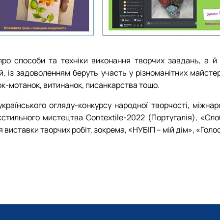
ро способи та техніки виконання творчих завдань, а й 
, із задоволенням беруть участь у різноманітних майсте
ок-мотанок, витинанок, писанкарства тощо.
країнського огляду-конкурсу народної творчості, міжнар
кстильного мистецтва Contextile-2022 (Португалія), «Сло
иставки творчих робіт, зокрема, «НУБІП – мій дім», «Голосі