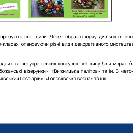
пробують свої сили. Через образотворчу діяльність вон
р-класах, опановуючи різні види декоративного мистецтва
одних та всеукраїнських конкурсів «Я живу біля моря» (м
божанські візерунки», «Вижницька палітра» та ін. З мето
ївський бестіарій», «Голосіївська весна» та інші.