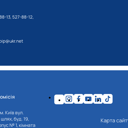
88-13, 527-88-12,
bip@ukr.net
омісія
м. Київ вул.
шлях, буд. 19,
Карта сайт
пус № 1, кімната