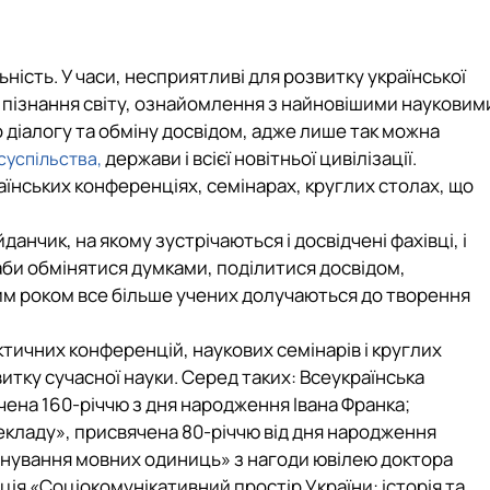
ність. У часи, несприятливі для розвитку української
у пізнання світу, ознайомлення з найновішими науковим
о діалогу та обміну досвідом, адже лише так можна
держави і всієї новітньої цивілізації.
суспільства,
їнських конференціях, семінарах, круглих столах, що
нчик, на якому зустрічаються і досвідчені фахівці, і
, аби обмінятися думками, поділитися досвідом,
ним роком все більше учених долучаються до творення
ичних конференцій, наукових семінарів і круглих
тку сучасної науки. Серед таких: Всеукраїнська
чена 160-річчю з дня народження Івана Франка;
екладу», присвячена 80-річчю від дня народження
онування мовних одиниць» з нагоди ювілею доктора
я «Соціокомунікативний простір України: історія та