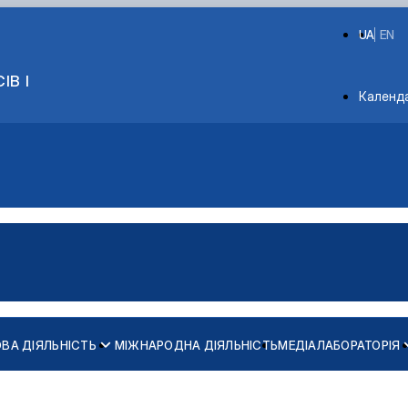
UA
EN
ІВ І
Depart
Календ
ВА ДІЯЛЬНІСТЬ
МІЖНАРОДНА ДІЯЛЬНІСТЬ
МЕДІАЛАБОРАТОРІЯ