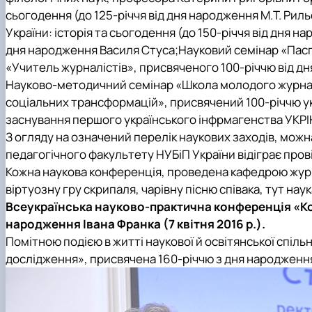
сьогодення (до 125-річчя від дня народження М.Т. Ри
України: історія та сьогодення (до 150-річчя від дня 
дня народження Василя Стуса;Науковий семінар «Паспо
«Учитель журналістів», присвяченого 100-річчю від дн
Науково-методичний семінар «Школа молодого журналіс
соціальних трансформацій», присвячений 100-річчю укр
заснування першого українського інфрмагенства УКРІ
З огляду на означений перелік наукових заходів, можна
педагогічного факультету НУБіП України відіграє прові
Кожна наукова конференція, проведена кафедрою журнал
віртуозну гру скрипаля, чарівну пісню співака, тут н
Всеукраїнська науково-практична конференція «Ком
народження Івана Франка (7 квітня 2016 р.).
Помітною подією в житті наукової й освітянської спіл
дослідження», присвячена 160-річчю з дня народження