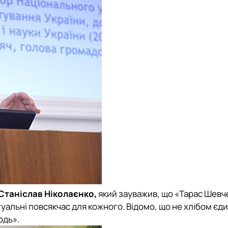
Станіслав Ніколаєнко,
який зауважив, що «Тарас Шевчен
альні повсякчас для кожного. Відомо, що не хлібом єди
одь».