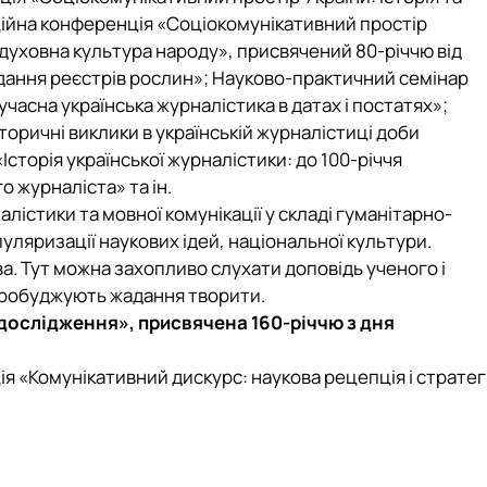
ційна конференція «Соціокомунікативний простір
і духовна культура народу», присвячений 80-річчю від
адання реєстрів рослин»; Науково-практичний семінар
часна українська журналістика в датах і постатях»;
ричні виклики в українській журналістиці доби
сторія української журналістики: до 100-річчя
журналіста» та ін.
лістики та мовної комунікації у складі гуманітарно-
пуляризації наукових ідей, національної культури.
а. Тут можна захопливо слухати доповідь ученого і
і пробуджують жадання творити.
 дослідження», присвячена 160-річчю з дня
я «Комунікативний дискурс: наукова рецепція і стратегі