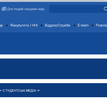
Для людей з вадами зору
ments
ар
Факультети / ННІ
Відділи/Служби
E-learn
Розкл
СТУДЕНТСЬКІ МЕДІА