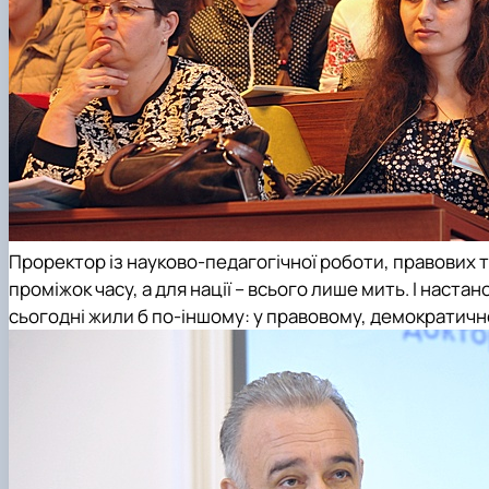
Проректор із науково-педагогічної роботи, правових 
проміжок часу, а для нації – всього лише мить. І наст
сьогодні жили б по-іншому: у правовому, демократичн