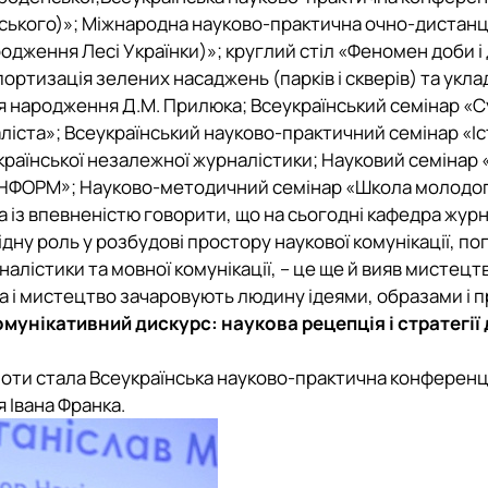
льського)»; Міжнародна науково-практична очно-дистан
народження Лесі Українки)»; круглий стіл «Феномен доби 
ртизація зелених насаджень (парків і скверів) та укл
я народження Д.М. Прилюка; Всеукраїнський семінар «Су
та»; Всеукраїнський науково-практичний семінар «Істо
аїнської незалежної журналістики; Науковий семінар «І
НФОРМ»; Науково-методичний семінар «Школа молодого 
 із впевненістю говорити, що на сьогодні кафедра журна
дну роль у розбудові простору наукової комунікації, по
істики та мовної комунікації, – це ще й вияв мистецтв
аука і мистецтво зачаровують людину ідеями, образами 
унікативний дискурс: наукова рецепція і стратегії
ьноти стала Всеукраїнська науково-практична конференці
 Івана Франка.