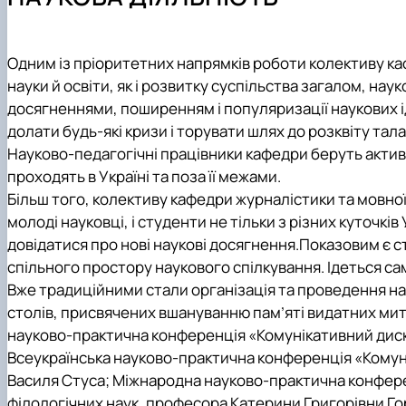
Як стати студентом?
Робочі програми, електронні навчальні курси (ОС "Бак
Студентський науковий гурток «МедіаТОР»
Студ.INSIDE
Чому НУБіП України - твій правильний вибір?
Робочі програми, електронні навчальні курси (ОС "Магі
Студентський науковий гурток «Медіакрок»
Альманах
Часті запитання про вступ
Навчально-методичне забезпечення дисциплін для ін
Студентський науковий гурток «Мовознавчі студії»
Одним із пріоритетних напрямків роботи колективу кафе
Підготовчі курси до НМТ
Практичне навчання
Студентський науковий гурток «Секрети журналістсь
науки й освіти, як і розвитку суспільства загалом, н
Підготовчі курси до ЄВІ
Студентський науковий гурток «Наукова майстерня»
досягненнями, поширенням і популяризації наукових ід
Правила прийому 2026
долати будь-які кризи і торувати шлях до розквіту та
Контактні дані
Науково-педагогічні працівники кафедри беруть актив
проходять в Україні та поза її межами.
Більш того, колективу кафедри журналістики та мовної 
молоді науковці, і студенти не тільки з різних куточкі
довідатися про нові наукові досягнення.Показовим є с
спільного простору наукового спілкування. Ідеться сам
Вже традиційними стали організація та проведення на
столів, присвячених вшануванню пам’яті видатних митц
науково-практична конференція «Комунікативний диску
Всеукраїнська науково-практична конференція «Комуні
Василя Стуса; Міжнародна науково-практична конфере
філологічних наук, професора Катерини Григорівни Го