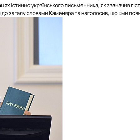
ацях істинно українського письменника, як зазначив гіс
о загалу словами Каменяра та наголосив, що «ми повин