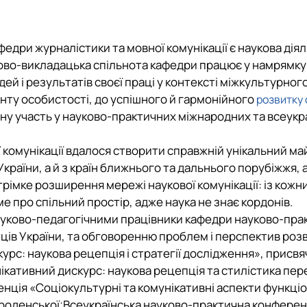
алавр")
стр")
ших спеціальностей
дри журналістики та мовної комунікації є наукова діяль
кої майстерності»
ауково-викладацька спільнота кафедри працює у намрямк
ей і результатів своєї праці у контексті міжкультурног
ланту особистості, до успішного й гармонійного
розвитку 
ну участь у науково-практичних міжнародних та всеукра
комунікації вдалося створити справжній унікальний майда
в України, а й з країн ближнього та дальнього порубіжжя
трімке розширення мережі наукової комунікації: із кож
е про спільний простір, адже наука не знає кордонів.
уково-педагогічними працівники кафедри науково-практ
ів України, та обговоренню проблем і перспектив розви
рс: наукова рецепція і стратегії дослідження», присвя
кативний дискурс: наукова рецепція та стилістика пер
нція «Соціокультурні та комунікативні аспекти функці
роденської;Всеукраїнська науково-практична конференці