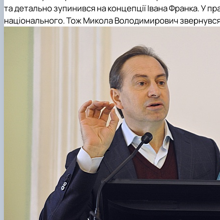
та детально зупинився на концепції Івана Франка. У пр
національного. Тож Микола Володимирович звернувся д