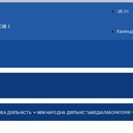
UA
EN
ІВ І
Depart
Календ
ВА ДІЯЛЬНІСТЬ
МІЖНАРОДНА ДІЯЛЬНІСТЬ
МЕДІАЛАБОРАТОРІЯ