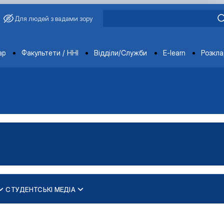
Для людей з вадами зору
ments
ар
Факультети / ННІ
Відділи/Служби
E-learn
Розкл
СТУДЕНТСЬКІ МЕДІА