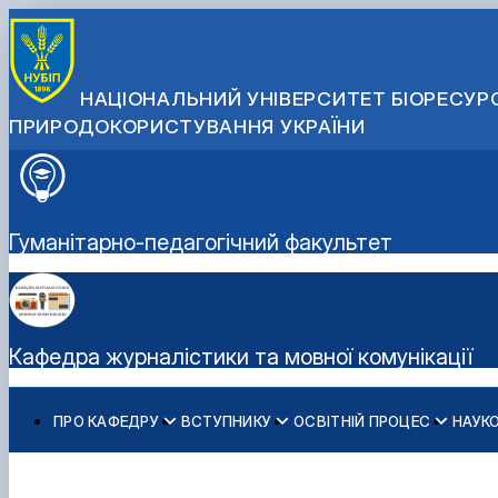
НАЦІОНАЛЬНИЙ УНІВЕРСИТЕТ БІОРЕСУРС
ПРИРОДОКОРИСТУВАННЯ УКРАЇНИ
Гуманітарно-педагогічний факультет
Кафедра журналістики та мовної комунікації
ПРО КАФЕДРУ
ВСТУПНИКУ
ОСВІТНІЙ ПРОЦЕС
НАУКО
Історія кафедри
Спеціальність С7 «Журналістика» - бакалаврат
Освітні програми (ОС "Бакалавр", "Магістр")
Наукові здобутки кафедри
Медіалабораторія
Телеканал "Свій НУБіП"
Склад кафедри
Спеціальність С7 «Журналістика» - магістратура
Обговорення освітніх програм
Перелік наукових послуг
Радіо 212