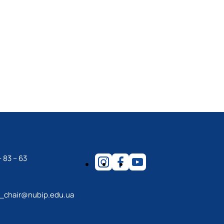
 83 – 63
m_chair@nubip.edu.ua