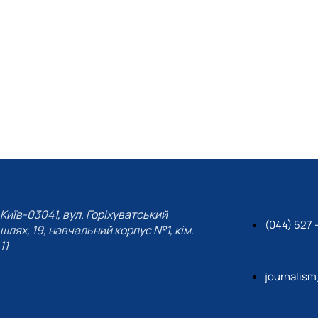
Київ-03041, вул. Горіхуватський
(044) 527 –
шлях, 19, навчальний корпус №1, кім.
11
journalis