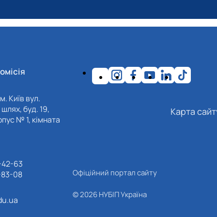
омісія
м. Київ вул.
шлях, буд. 19,
Карта сайт
пус № 1, кімната
-42-63
Офіційний портал сайту
-83-08
© 2026 НУБІП Україна
du.ua