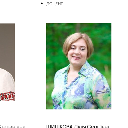
ДОЦЕНТ
тепанівна
ШИШКОВА Лілія Сергіївна