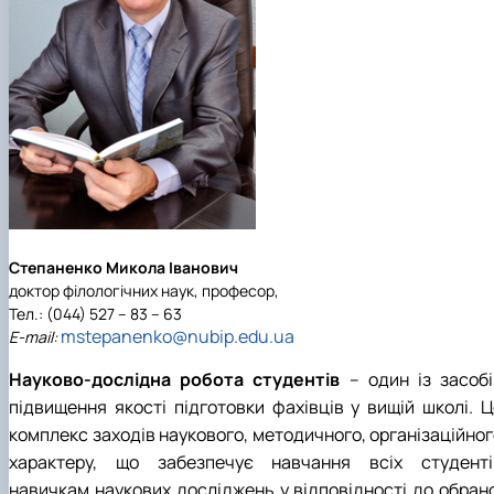
Степаненко Микола Іванович
доктор філологічних наук, професор,
Тел.: (044) 527 – 83 – 63
m
stepanenko@nubip.edu.ua
Е-mail:
Науково-дослідна робота студентів
– один із засобі
підвищення якості підготовки фахівців у вищій школі. Ц
комплекс заходів наукового, методичного, організаційног
характеру, що забезпечує навчання всіх студенті
навичкам наукових досліджень у відповідності до обрано