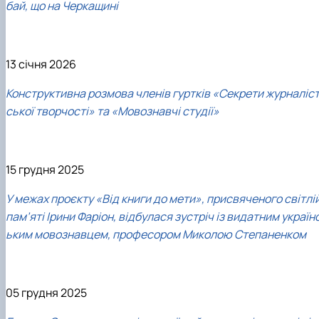
бай, що на Черкащині
13 січня 2026
Конструктивна розмова членів гуртків «Секрети журналіс
ської творчості» та «Мовознавчі студії»
15 грудня 2025
У межах проєкту «Від книги до мети», присвяченого світлі
пам’яті Ірини Фаріон, відбулася зустріч із видатним україн
ьким мовознавцем, професором Миколою Степаненком
05 грудня 2025