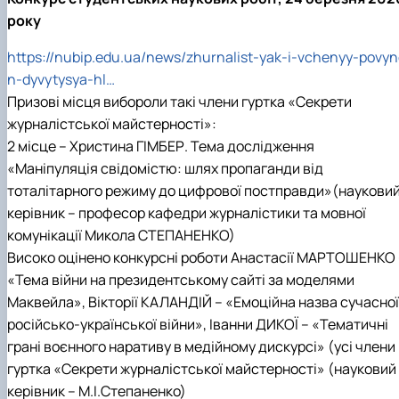
року
https://nubip.edu.ua/news/zhurnalist-yak-i-vchenyy-povy
n-dyvytysya-hl…
Призові місця вибороли такі члени гуртка «Секрети
журналістської майстерності»:
2 місце – Христина ГІМБЕР. Тема дослідження
«Маніпуляція свідомістю: шлях пропаганди від
тоталітарного режиму до цифрової постправди»(наукови
керівник – професор кафедри журналістики та мовної
комунікації Микола СТЕПАНЕНКО)
Високо оцінено конкурсні роботи Анастасії МАРТОШЕНКО 
«Тема війни на президентському сайті за моделями
Маквейла», Вікторії КАЛАНДІЙ – «Емоційна назва сучасної
російсько-української війни», Іванни ДИКОЇ – «Тематичні
грані воєнного наративу в медійному дискурсі» (усі члени
гуртка «Секрети журналістської майстерності» (науковий
керівник – М.І.Степаненко)