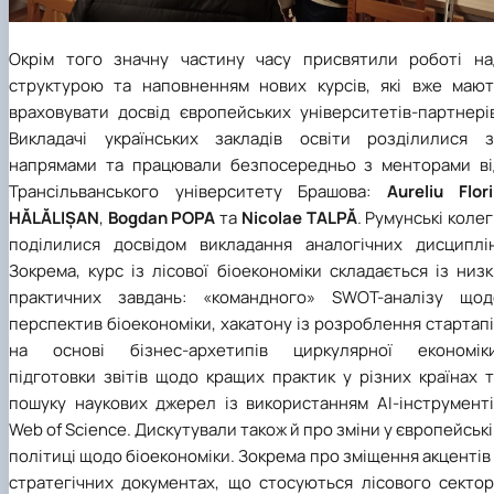
Окрім того значну частину часу присвятили роботі на
структурою та наповненням нових курсів, які вже мают
враховувати досвід європейських університетів-партнерів
Викладачі українських закладів освіти розділилися з
напрямами та працювали безпосередньо з менторами ві
Трансільванського університету Брашова:
Aureliu Flor
HĂLĂLIȘAN
,
Bogdan POPA
та
Nicolae TALPĂ
.
Румунські коле
поділилися досвідом викладання аналогічних дисциплін
Зокрема, курс із лісової біоекономіки складається із низ
практичних завдань: «командного» SWOT-аналізу щод
перспектив біоекономіки, хакатону із розроблення стартап
на основі бізнес-архетипів циркулярної економіки
підготовки звітів щодо кращих практик у різних країнах 
пошуку наукових джерел із використанням AI-інструменті
Web of Science. Дискутували також й про зміни у європейськ
політиці щодо біоекономіки. Зокрема про зміщення акцентів
стратегічних документах, що стосуються лісового сектор