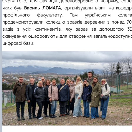
Окрім того, для фахівців деревообробного напряму, сере
яких був
Василь ЛОМАГА
, організували візит на кафедр
профільного факультету. Там українським колега
продемонстрували колекцію зразків деревини з понад 70
видів з усіх континентів, яку зараз за допомогою 3D
сканування оцифровують для створення загальнодоступно
цифрової бази.