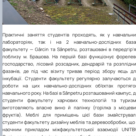
Практичні заняття студентів проходять, як у навчальни
лабораторіях, так і на 2 навчально-дослідних база
факультету
—
Gârcin та Sânpetru, розташовані в передгір'
поблизу м. Брашова. На першій базі функціонує форелев
господарство, лісовий розсадник, дендрарій та розплідни
фазанів, де під час візиту тривав період збору яєць дл
інкубації. Студенти факультету регулярно залучаються д
роботи на цих навчально-дослідних об’єктах протяго
навчального року. На базі в Sânpetru розташований кампус, 
студенти факультету харчових технологій та туризм
виготовляють власне вино й палінку (горілка з місцеви
фруктів). Меблі для приміщень цієї бази змайструвал
студенти факультету дизайну меблів та деревообробки, що
наочним прикладом міжфакультетської взаємодії UNITBV