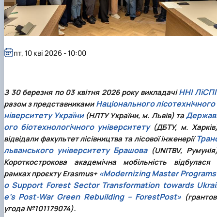
пт, 10 кві 2026 - 10:00
ННІ ЛіСП
З 30 березня по 03 квітня 2026 року викладачі
Національного лісотехнічного 
разом з представниками
ніверситету України
Держав
(НЛТУ України, м. Львів) та
ого біотехнологічного університету
(ДБТУ, м. Харків)
Транс
відвідали факультет лісівництва та лісової інженерії
льванського університету Брашова
(UNITBV, Румунія)
Короткострокова академічна мобільність відбулася 
«Modernizing Master Programs 
рамках проєкту Erasmus+
o Support Forest Sector Transformation towards Ukrai
e's Post-War Green Rebuilding – ForestPost»
(грантов
угода №101179074).