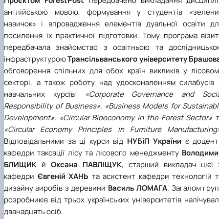
Проєктом ForestPost
передбачено викладання дисциплі
англійською мовою, формування у студентів «зелени
навичок» і впровадження елементів дуальної освіти дл
посилення їх практичної підготовки. Тому програма візит
передбачала знайомство з освітньою та дослідницько
інфраструктурою
Трансільванського університету Брашов
обговорення спільних для обох країн викликів у лісовом
секторі, а також роботу над удосконаленням силабусів 
навчальних курсів:
«Corporate Governance and Socia
Responsibility of Business»,
«Business Models for Sustainab
Development», «Circular Bioeconomy in the Forest Sector» 
«Circular Economy Principles in Furniture Manufacturing
Відповідальними за ці курси від
НУБіП України
є доцент
кафедри таксації лісу та лісового менеджменту
Володими
БЛИЩИК
й
Оксана ПАВЛІЩУК
, старший викладач цієї 
кафедри
Євгеній ХАНЬ
та асистент кафедри технологій т
дизайну виробів з деревини
Василь ЛОМАГА
. Загалом гру
розробників від трьох українських університетів налічува
дванадцять осіб.