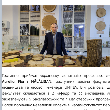
Гостинно приймав українську делегацію професор, д-
Aureliu Florin HĂLĂLIȘAN
, заступник декана факульте
лісівництва та лісової інженерії UNITBV. Він розповів, 
факультет складається з 2 кафедр та 33 викладачів, як
забезпечують 5 бакалаврських та 4 магістерських програм
Попри порівняно невеликий колектив, наразі факультет бе