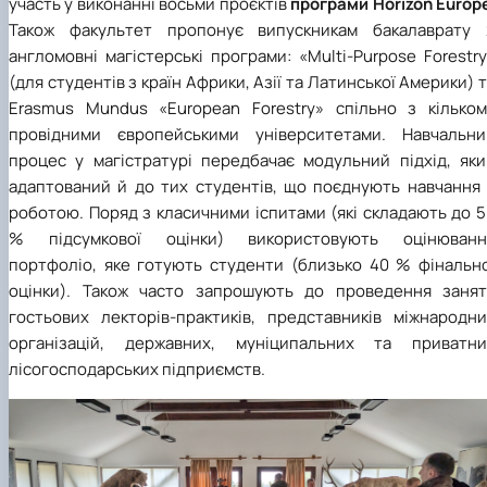
участь у виконанні восьми проєктів
програми Horizon Europ
Також
факультет пропонує випускникам бакалаврату 
англомовні магістерські програми: «Multi-Purpose Forestr
(для студентів з країн Африки, Азії та Латинської Америки) 
Erasmus Mundus «European Forestry» спільно з кільком
провідними європейськими університетами. Навчальни
процес у магістратурі передбачає модульний підхід, яки
адаптований й до тих студентів, що поєднують навчання 
роботою. Поряд з класичними іспитами (які складають до 
% підсумкової оцінки) використовують оцінюванн
портфоліо, яке готують студенти (близько 40 % фінально
оцінки). Також часто запрошують до проведення занят
гостьових лекторів-практиків, представників міжнародни
організацій, державних, муніципальних та приватни
лісогосподарських підприємств.