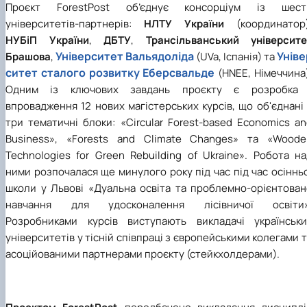
Проєкт ForestPost об’єднує консорціум із шест
університетів-партнерів:
НЛТУ України
(координатор)
НУБіП України
,
ДБТУ
,
Трансільванський університе
Університет Вальядоліда
Уніве
Брашова
,
(UVa, Іспанія) та
ситет сталого розвитку Еберсвальде
(HNEE, Німеччина
Одним із ключових завдань проєкту є розробка 
впровадження 12 нових магістерських курсів, що об'єднані
три тематичні блоки: «Circular Forest-based Economics a
Business», «Forests and Climate Changes» та «Woode
Technologies for Green Rebuilding of Ukraine». Робота н
ними розпочалася ще минулого року під час під час осіннь
школи у Львові «Дуальна освіта та проблемно-орієнтован
навчання для удосконалення лісівничої освіти»
Розробниками курсів виступають викладачі українськи
університетів у тісній співпраці з європейськими колегами 
асоційованими партнерами проєкту (стейкхолдерами).