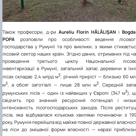
Також професори, д-ри
Aureliu Florin HĂLĂLIȘAN
і
Bogda
POPA
розповіли про особливості ведення лісовог
господарства у Румунії та про виклики, з якими стикаєть
лісовий сектор наших країн. Згідно даних, отриманих під ч
проведення третього циклу Національної лісово
інвентаризації в Румунії, загальний запас деревини в їхн
3
лісах складає 2,4 млрд м
, річний приріст
—
близько 60 мл
3
3
м
, а обсяг заготівлі
—
лише 28 млн м
. Середній запа
3
румунських лісів
—
один із найвищих у Європі (347 м
), 
свідчить про значний ресурсний потенціал і низьк
інтенсивність лісогосподарських заходів. Після реституц
лісів, яка відбувалася кількома хвилями починаючи з 199
року, Румунія перейшла від майже повної державної власнос
на ліси до змішаної форми власності
—
наразі приблизн