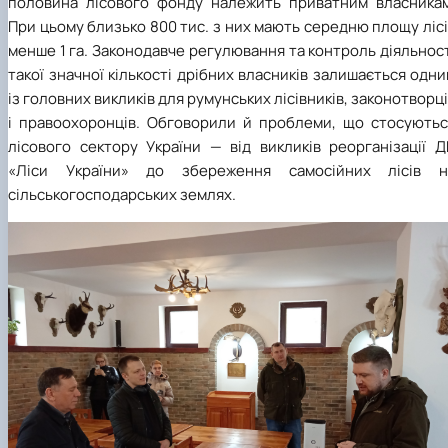
половина лісового фонду належить приватним власникам
При цьому близько 800 тис. з них мають середню площу ліс
менше 1 га. Законодавче регулювання та контроль діяльнос
такої значної кількості дрібних власників залишається одн
із головних викликів для румунських лісівників, законотворц
і правоохоронців. Обговорили й проблеми, що стосуютьс
лісового сектору України
—
від викликів реорганізації Д
«Ліси України» до збереження самосійних лісів н
сільськогосподарських землях.