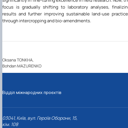
significantly in fine-tuning excellence in field research. Now, t
focus is gradually shifting to laboratory analyses, finalizi
results and further improving sustainable land-use practic
through intercropping and bio-amendments.
Oksana TONKHA,
Bohdan MAZURENKO
Відділ міжнародних проєктів
03041, Київ, вул. Героїв Оборони, 15,
кім. 108