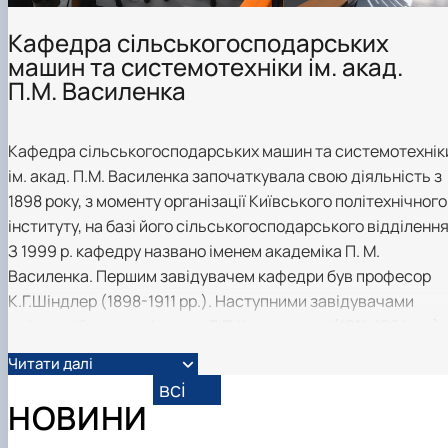
Карлаш Олександр Петрович
Гаркуша Наталія Миколаївна
Кафедра сільськогосподарських
Кіру Валентина Василівна
машин та системотехніки ім. акад.
Ямков Олександр Володимирович
П.М. Василенка
Білоконь Ольга Борисівна
Тихий Олександр Іванович
Кафедра сільськогосподарських машин та системотехнік
ім. акад. П.М. Василенка започаткувала свою діяльність з
1898 року, з моменту організації Київського політехнічного
інституту, на базі його сільськогосподарського відділення
З 1999 р. кафедру названо іменем академіка П. М.
Василенка. Першим завідувачем кафедри був професор
К.Г.Шіндлер (1898-1911 рр.). Наступними завідувачами
кафедри були: професори Л.П.Крамаренко (1911-1924 рр.),
П.Ф.Вовк (1924-1928 рр.), академік АН УРСР, професор
Читати далі
А.О.Василенко (1928-1930 рр.), академік ВАСГНІЛ,
всі
професор О.М.Карпенко (1930-1935 рр.), академік ВАСГНІ
НОВИНИ
і УААН, член-кореспондент АН УРСР, професор П.М.