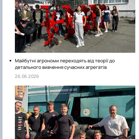
підтримки виробництва продукції рослинництва;
розробка новітніх механізованих технологій та
сільськогосподарських машин, адаптованих до системи
точного землеробства;
розробка мобільних самохідних енергетичних засобів з
технологічними модулями для виконання польових робіт;
застосування енергозберігаючих нанотехнологій для
інтенсифікації росту сільськогосподарських культур з
Майбутні агрономи переходять від теорії до
використанням випромінювання електромагнітних хвиль
детального вивчення сучасних агрегатів
КВЧ - діапазону»
26.06.2026
Співробітниками кафедри опубліковано понад 1800
наукових праць, в т.ч. 47 монографій, 98 підручник і
навчальних посібників; отримано понад 300 авторських
свідоцтв і патентів на винаходи; підготовлено 15 докторів 
84 кандидати наук.