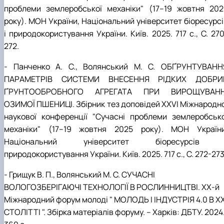
проблеми землеробської механіки" (17–19 жовтня 202
року). МОН України, Національний університет біоресурсі
і природокористування України. Київ. 2025. 717 с., С. 27
272.
- Панченко А. С., Волянський М. С. ОБҐРУНТУВАНН
ПАРАМЕТРІВ СИСТЕМИ ВНЕСЕННЯ РІДКИХ ДОБРИ
ҐРУНТООБРОБНОГО АГРЕГАТА ПРИ ВИРОЩУВАНН
ОЗИМОЇ ПШЕНИЦІ. Збірник тез доповідей XХVІ Міжнародно
наукової конференції "Сучасні проблеми землеробсько
механіки" (17–19 жовтня 2025 року). МОН України
Національний університет біоресурсів 
природокористування України. Київ. 2025. 717 с., С. 272-273
- Грищук В. П., Волянський М. С. СУЧАСНІ
ВОЛОГОЗБЕРІГАЮЧІ ТЕХНОЛОГІЇ В РОСЛИННИЦТВІ.
ХХ-й
Міжнародний форум молоді " МОЛОДЬ І ІНДУСТРІЯ 4.0 В
XX
СТОЛІТТІ ". Збірка матеріалів форуму. – Харків: ДБТУ. 2024