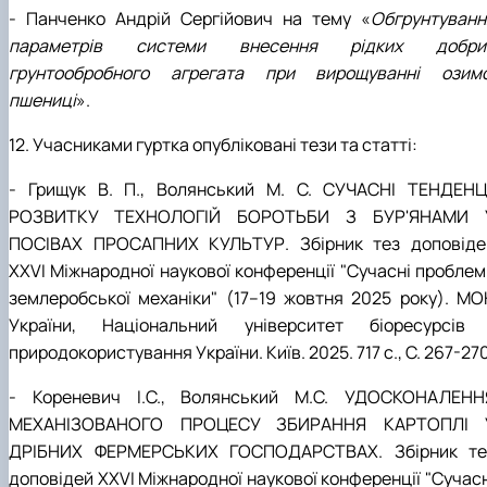
- Панченко Андрій Сергійович на тему «
Обгрунтуванн
параметрів системи внесення рідких добри
грунтообробного агрегата при вирощуванні озимо
пшениці
».
12. Учасниками гуртка опубліковані тези та статті:
- Грищук В. П., Волянський М. С. СУЧАСНІ ТЕНДЕНЦІ
РОЗВИТКУ ТЕХНОЛОГІЙ БОРОТЬБИ З БУР'ЯНАМИ 
ПОСІВАХ ПРОСАПНИХ КУЛЬТУР. Збірник тез доповіде
XХVІ Міжнародної наукової конференції "Сучасні проблем
землеробської механіки" (17–19 жовтня 2025 року). МО
України, Національний університет біоресурсів 
природокористування України. Київ. 2025. 717 с., С. 267-270
- Кореневич І.С., Волянський М.С. УДОСКОНАЛЕНН
МЕХАНІЗОВАНОГО ПРОЦЕСУ ЗБИРАННЯ КАРТОПЛІ 
ДРІБНИХ ФЕРМЕРСЬКИХ ГОСПОДАРСТВАХ. Збірник те
доповідей XХVІ Міжнародної наукової конференції "Сучасн