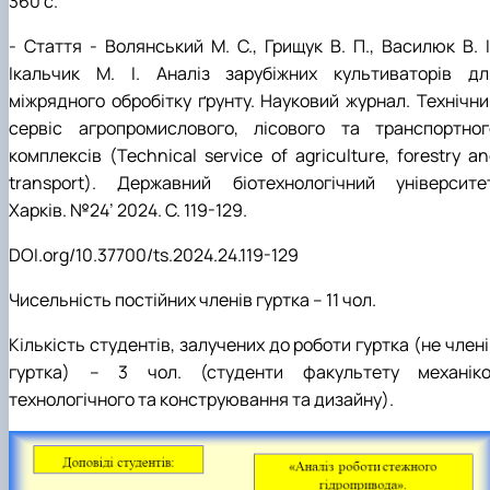
360 с.
- Стаття - Волянський М. С., Грищук В. П., Василюк В. І
Ікальчик М. І. Аналіз зарубіжних культиваторів дл
міжрядного обробітку ґрунту. Науковий журнал. Технічни
сервіс агропромислового, лісового та транспортног
комплексів (Technical service of agriculture, forestry a
transport). Державний біотехнологічний університет
Харків. №24’ 2024. С. 119-129.
DOI.org/10.37700/ts.2024.24.119-129
Чисельність постійних членів гуртка –
11
чол.
Кількість студентів, залучених до роботи гуртка (не член
гуртка) –
3
чол. (студенти факультету
механіко
технологічного та конструювання та дизайну
).