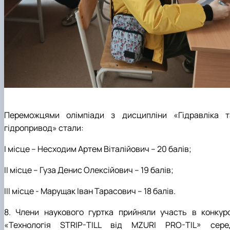
Переможцями олімпіади з дисципліни «Гідравліка т
гідропривод» стали:
І місце – Несходим Артем Віталійович – 20 балів;
ІІ місце – Гуза Денис Олексійович – 19 балів;
ІІІ місце - Марущак Іван Тарасович – 18 балів.
8. Члени наукового гуртка прийняли участь в конкурс
«Технологія
STRIP
-
TILL
від
MZURI PRO
-
TIL
» сере