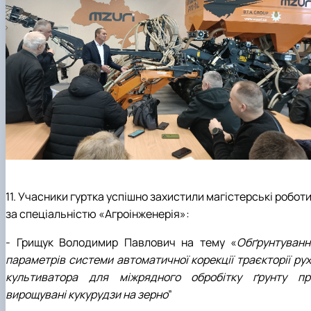
11. Учасники гуртка успішно захистили магістерські робот
за спеціальністю «Агроінженерія»:
- Грищук Володимир Павлович на тему «
Обґрунтуванн
параметрів системи автоматичної корекції траєкторії рух
культиватора для міжрядного обробітку ґрунту пр
вирощувані кукурудзи на зерно
”