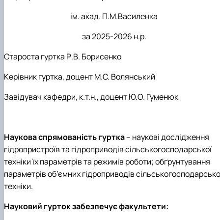
Карлаш Олександр Петрович
Гаркуша Наталія Миколаївна
ім. акад. П.М.Василенка
Кіру Валентина Василівна
за 2025-2026 н.р.
Ямков Олександр Володимирович
Білоконь Ольга Борисівна
Староста гуртка Р.В. Борисенко
Тихий Олександр Іванович
Керівник гуртка, доцент М.С. Волянський
Завідувач кафедри, к.т.н., доцент Ю.О. Гуменюк
Наукова спрямованість гуртка
– наукові дослідження
гідропристроїв та гідроприводів сільськогосподарської
техніки їх параметрів та режимів роботи; обґрунтування
параметрів об
’
ємних гідроприводів сільськогосподарсько
техніки.
Науковий гурток забезпечує факультети: