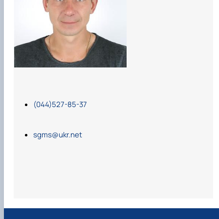
Карлаш Олександр Петрович
Гаркуша Наталія Миколаївна
Кіру Валентина Василівна
Ямков Олександр Володимирович
Білоконь Ольга Борисівна
Тихий Олександр Іванович
(044)527-85-37
sgms@ukr.net