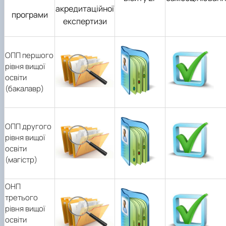
акредитаційної
програми
експертизи
ОПП першого
рівня вищої
освіти
(бакалавр)
ОПП другого
рівня вищої
освіти
(магістр)
ОНП
третього
рівня вищої
освіти