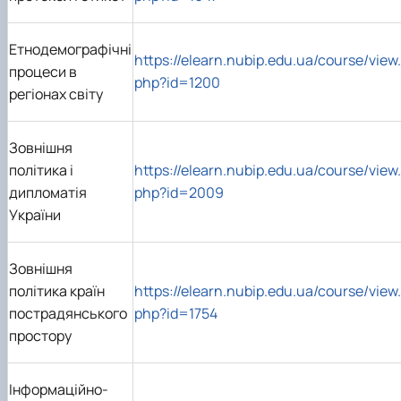
Етнодемографічні
https://elearn.nubip.edu.ua/course/view.
процеси в
php?id=1200
регіонах світу
Зовнішня
політика і
https://elearn.nubip.edu.ua/course/view.
дипломатія
php?id=2009
України
Зовнішня
політика країн
https://elearn.nubip.edu.ua/course/view.
пострадянського
php?id=1754
простору
Інформаційно-