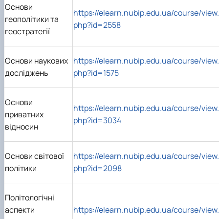
Основи
https://elearn.nubip.edu.ua/course/view.
геополітики та
php?id=2558
геостратегії
Основи наукових
https://elearn.nubip.edu.ua/course/view.
досліджень
php?id=1575
Основи
https://elearn.nubip.edu.ua/course/view.
приватних
php?id=3034
відносин
Основи світової
https://elearn.nubip.edu.ua/course/view.
політики
php?id=2098
Політологічні
аспекти
https://elearn.nubip.edu.ua/course/view.