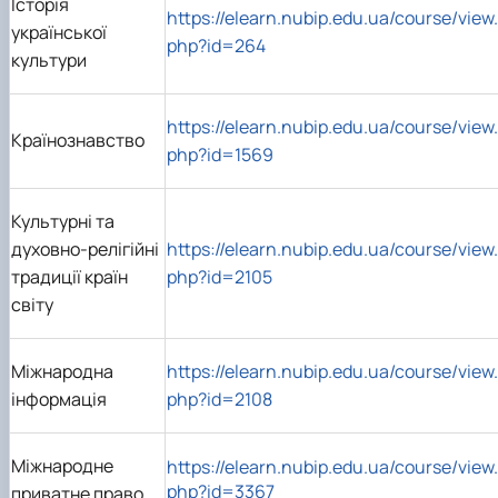
Історія
https://elearn.nubip.edu.ua/course/view.
української
php?id=264
культури
https://elearn.nubip.edu.ua/course/view.
Країнознавство
php?id=1569
Культурні та
духовно-релігійні
https://elearn.nubip.edu.ua/course/view.
традиції країн
php?id=2105
світу
Міжнародна
https://elearn.nubip.edu.ua/course/view.
інформація
php?id=2108
Міжнародне
https://elearn.nubip.edu.ua/course/view.
php?id=3367
приватне право