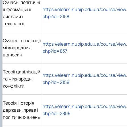
Сучасні політичні
інформаційні
https://elearn.nubip.edu.ua/course/view.
системи і
php?id=2158
технології
Сучасні тенденції
https://elearn.nubip.edu.ua/course/view.
міжнародних
php?id=837
відносин
Теорії цивілізацій
https://elearn.nubip.edu.ua/course/view.
та міжнародні
php?id=2159
конфлікти
Теорія і історія
https://elearn.nubip.edu.ua/course/view.
держави, права і
php?id=2809
політичних вчень