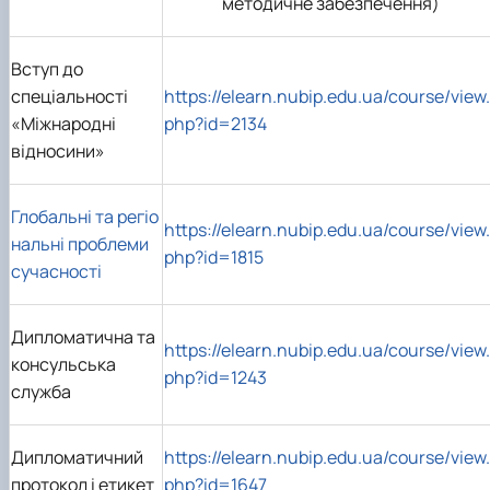
методичне забезпечення)
Підготовка до вступу в аспірантуру
Інформація і політика
Правила прийому 2026
HistoryEU
Контактні дані
Вступ до
Профорієнтаційна діяльність
спеціальності
https://elearn.nubip.edu.ua/course/view.
Профорієнтаційна робота
«Міжнародні
php?id=2134
Дні відкритих дверей
відносини»
Глобальні та регіо
https://elearn.nubip.edu.ua/course/view.
нальні проблеми
php?id=1815
сучасності
Дипломатична та
https://elearn.nubip.edu.ua/course/view.
консульська
php?id=1243
служба
Дипломатичний
https://elearn.nubip.edu.ua/course/view.
протокол і етикет
php?id=1647