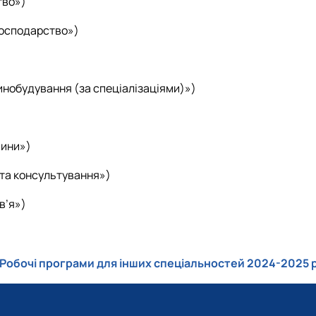
тво»)
осподарство»)
нобудування (за спеціалізаціями)»)
сини»)
та консультування»)
в’я»)
Робочі програми для інших спеціальностей 2024-2025 