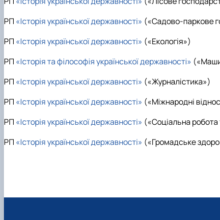
РП
«Історія української державності»
(«Лісове господарс
РП
«Історія української державності»
(«Садово-паркове г
РП
«Історія української державності»
(«Екологія»)
РП
«Історія та філософія української державності»
(«Маши
РП
«Історія української державності»
(«Журналістика»)
РП
«Історія української державності»
(«Міжнародні відно
РП
«Історія української державності»
(«Соціальна робота 
РП
«Історія української державності»
(«Громадське здоро