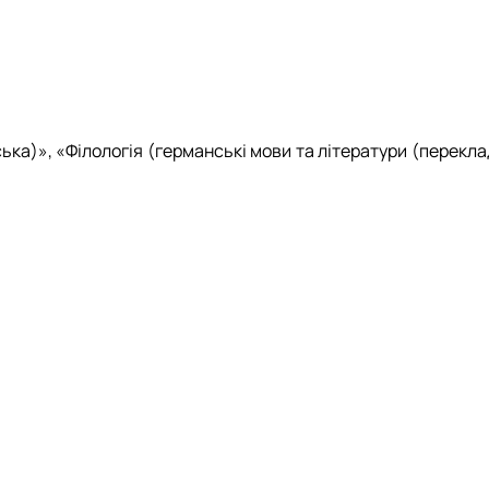
ння і взаємовплив
Міжнародні відносини»
льностей
нями студентів
ри МВіСН
ька)», «Філологія (германські мови та літератури (перекл