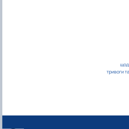
щод
тривоги т