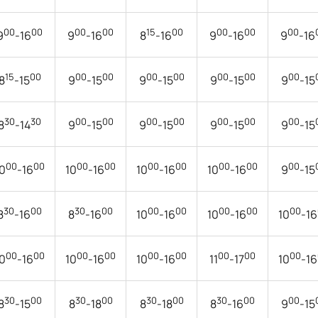
00
00
00
00
15
00
00
00
00
9
-16
9
-16
8
-16
9
-16
9
-16
15
00
00
00
00
00
00
00
00
8
-15
9
-15
9
-15
9
-15
9
-15
30
30
00
00
00
00
00
00
00
8
-14
9
-15
9
-15
9
-15
9
-15
00
00
00
00
00
00
00
00
00
0
-16
10
-16
10
-16
10
-16
9
-15
30
00
30
00
00
00
00
00
00
8
-16
8
-16
10
-16
10
-16
10
-16
00
00
00
00
00
00
00
00
00
0
-16
10
-16
10
-16
11
-17
10
-16
30
00
30
00
30
00
30
00
00
8
-15
8
-18
8
-18
8
-16
9
-15