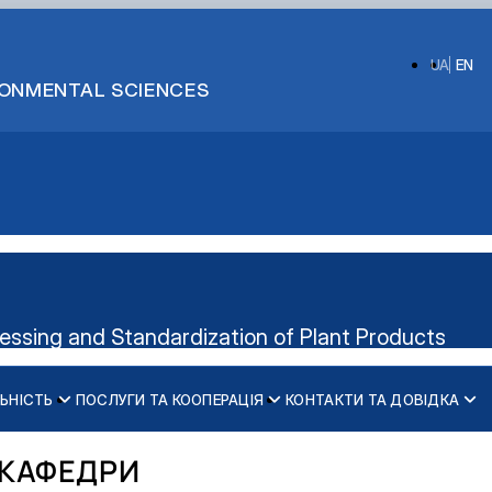
UA
EN
IRONMENTAL SCIENCES
cessing and Standardization of Plant Products
ЬНІСТЬ
ПОСЛУГИ ТА КООПЕРАЦІЯ
КОНТАКТИ ТА ДОВІДКА
Керівництво гуртка
Діяльність cтудент
 КАФЕДРИ
ні технології виробництва, л…