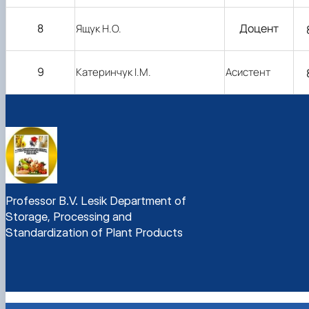
8
Доцент
Ящук Н.О.
9
Катеринчук І.М.
Асистент
Professor B.V. Lesik Department of
Storage, Processing and
Standardization of Plant Products