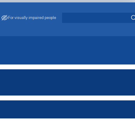
For visually impaired people
ського наукового гуртка "Технолог"