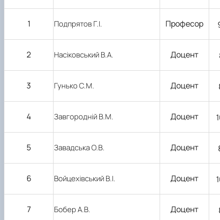
1
Професор
Подпрятов Г.І.
2
Доцент
Насіковський В.А.
3
Доцент
Гунько С.М.
4
Доцент
Завгородній В.М.
1
5
Доцент
Завадська О.В.
6
Доцент
Войцехівський В.І.
1
7
Доцент
Бобер А.В.