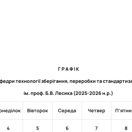
и для студентів ОС Бакалавр т…
Г Р А Ф І К
федри технології зберігання, переробки та стандартиза
ім. проф. Б.В. Лесика (2025-2026 н.р.)
онеділок
Вівторок
Середа
Четвер
П’ятни
4
5
6
7
8