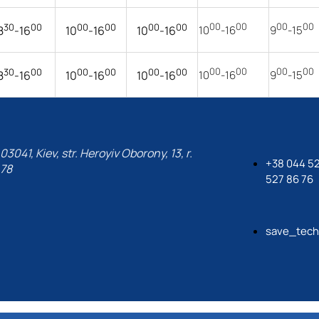
30
00
00
00
00
00
00
00
00
00
10
-16
9
-15
8
-16
10
-16
10
-16
30
00
00
00
00
00
00
00
00
00
10
-16
9
-15
8
-16
10
-16
10
-16
03041, Kiev, str. Heroyiv Oborony, 13, r.
+38 044 52
78
527 86 76
save_tech