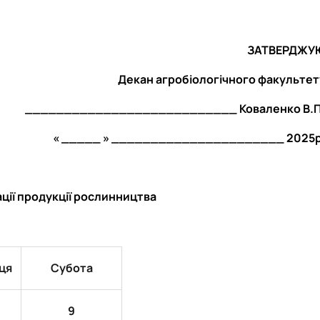
ЗАТВЕРДЖУ
Декан агробіологічного факультет
___________________________ Коваленко В.П
« _____ » ______________________ 2025р
ції продукції рослинництва
ця
Субота
9