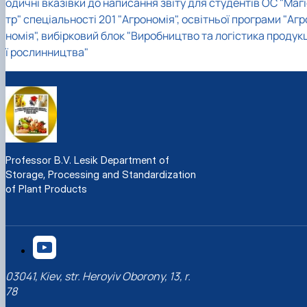
одичні вказівки до написання звіту для студентів ОС "Маг
тр" спеціальності 201 "Агрономія", освітньої програми "Агр
номія", вибірковий блок "Виробництво та логістика продук
ї рослинництва"
Professor B.V. Lesik Department of
Storage, Processing and Standardization
of Plant Products
03041, Kiev, str. Heroyiv Oborony, 13, r.
78