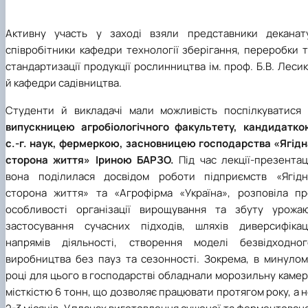
практики
Активну участь у заході взяли представники деканату
співробітники кафедри технології зберігання, переробки 
стандартизації продукції рослинництва ім. проф. Б.В. Леси
й кафедри садівництва.
Студенти й викладачі мали можливість поспілкуватися 
випускницею агробіологічного факультету, кандидатко
с.-г. наук, фермеркою, засновницею господарства «Ягідн
сторона життя» Іриною БАРЗО.
Під час лекції-презентац
вона поділилася досвідом роботи підприємств «Ягідн
сторона життя» та «Агрофірма «Україна», розповіла пр
особливості організації вирощування та збуту урожаю
застосування сучасних підходів, шляхів диверсифікаці
напрямів діяльності, створення моделі безвідходног
виробництва без пауз та сезонності. Зокрема, в минулом
році для цього в господарстві обладнали морозильну каме
місткістю 6 тонн, що дозволяє працювати протягом року, а 