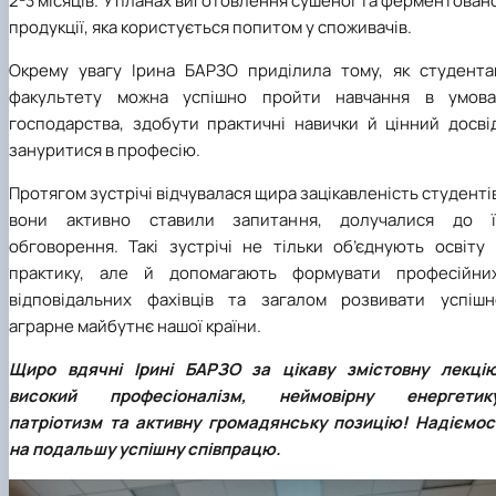
2-3 місяців. У планах виготовлення сушеної та ферментован
продукції, яка користується попитом у споживачів.
Окрему увагу Ірина БАРЗО приділила тому, як студента
факультету можна успішно пройти навчання в умова
господарства, здобути практичні навички й цінний досвід
зануритися в професію.
Протягом зустрічі відчувалася щира зацікавленість студенті
вони активно ставили запитання, долучалися до ї
обговорення. Такі зустрічі не тільки об’єднують освіту 
практику, але й допомагають формувати професійних
відповідальних фахівців та загалом розвивати успішн
аграрне майбутнє нашої країни.
Щиро вдячні Ірині БАРЗО за цікаву змістовну лекцію
високий професіоналізм, неймовірну енергетику
патріотизм та активну громадянську позицію! Надіємос
на подальшу успішну співпрацю.