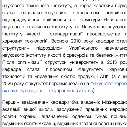
наукового технічного інституту, а через короткий періо
стала навчально-науковим підрозділом подвійног
підпорядкування ввійшовши до структури Навчально
наукового технічного інституту та Навчально-науковог
інституту якості і стандартизації продовольства т
харчових технологій. Весною 2010 року кафедра стал
структурним підрозділом Українського навчально
наукового інституту якості біоресурсів та безпеки життя
Після оптимізації структури університету в 2015 роц
кафедра стала підрозділом
факультету харчови
технологій та управління якістю продукції АПК (з січн
2026 року факультет перейменовано на ф
акультет харчо
их наук, нутриціології та управління якістю
).
Першим завідувачем кафедри був академік Міжнародно
академії вищої школи, заслужений працівник народно
освіти України, відзначений орденом "Знак пошани"
відмінник освіти України, відмінник аграрної освіти і науки