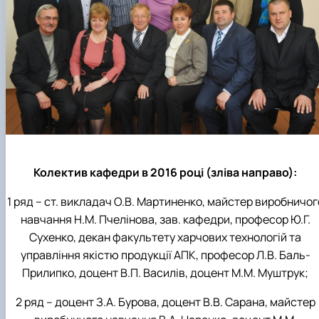
Колектив кафедри в 2016 році (зліва направо):
1 ряд – ст. викладач О.В. Мартиненко, майстер виробничог
навчання Н.М. Пчелінова, зав. кафедри, професор Ю.Г.
Сухенко, декан факультету харчових технологій та
управління якістю продукції АПК, професор Л.В. Баль-
Прилипко, доцент В.П. Василів, доцент М.М. Муштрук;
2 ряд – доцент З.А. Бурова, доцент В.В. Сарана, майстер