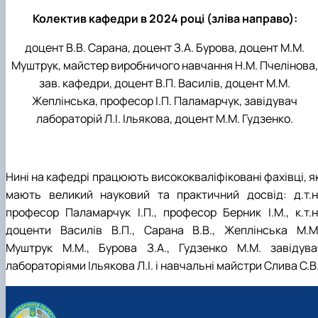
Колектив кафедри в 2024 році (зліва направо):
доцент В.В. Сарана, доцент З.А. Бурова, доцент М.М.
Муштрук, майстер виробничого навчання Н.М. Пчелінова,
зав. кафедри, доцент В.П. Василів, доцент М.М.
Жеплінська, професор І.П. Паламарчук, завідувач
лабораторій Л.І. Ільякова, доцент М.М. Гудзенко.
Нині на кафедрі працюють висококваліфіковані фахівці, я
мають великий науковий та практичний досвід: д.т.н.
професор Паламарчук І.П., професор Берник І.М., к.т.н.
доценти Василів В.П., Сарана В.В., Жеплінська М.М.
Муштрук М.М., Бурова З.А., Гудзенко М.М. завідува
лабораторіями Ільякова Л.І. і навчальні майстри Слива С.В