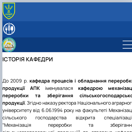
ПРО КАФЕДРУ
Історія кафедри
СПІВРОБІТНИКИ КАФЕДРИ
Навчальні лабораторії
ОСВІТНЯ ДІЯЛЬНІСТЬ
Міжнародна діяльність
Робочі програми навчальних дисциплін
НАУКОВА ДІЯЛЬНІСТЬ
Здобутки кафедри
Науковий гурток «Інновації у процесах харчових
Наукова діяльність кафедри
ПРОФОРІЄНТАЦІЙНА ДІЯЛЬНІСТЬ
ІСТОРІЯ КАФЕДРИ
Відповідальний за інформаційне наповнення веб-
виробництв»
Конференції
ВСТУП-2026: Абітурієнту
сторінки кафедри
Дисципліни кафедри
Конференції ф-ту харчових наук
Профорієнтаційні заходи
Навчально-методична робота
інші конференції
Культурно-виховна робота
До 2009 р.
кафедра процесів і обладнання переробк
продукції АПК
іменувалася
кафедрою механізаці
переробки та зберігання сільськогосподарсько
продукції
.
Згідно наказу ректора Національного аграрног
університету від 6.06.1994 року на факультеті Механізац
сільського господарства відкрита спеціалізаці
“Механізація переробки та зберіганн