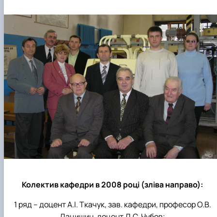
Колектив кафедри в 2008 році (зліва направо):
1 ряд – доцент А.І. Ткачук, зав. кафедри, професор О.В.
Дацишин, доцент Д.С. Чубов;