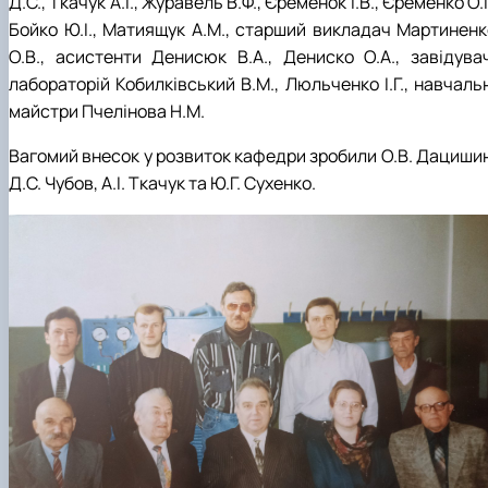
Д.С., Ткачук А.І., Журавель В.Ф., Єременок І.В., Єременко О.І
Бойко Ю.І., Матиящук А.М., старший викладач Мартиненк
О.В., асистенти Денисюк В.А., Дениско О.А., завідувач
лабораторій Кобилківський В.М., Люльченко І.Г., навчаль
майстри Пчелінова Н.М.
Вагомий внесок у розвиток кафедри зробили О.В. Дацишин
Д.С. Чубов, А.І. Ткачук та Ю.Г. Сухенко.