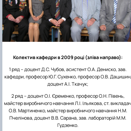
Колектив кафедри в 2009 році (зліва направо):
1 ряд – доцент Д.С. Чубов, асистент О.А. Дениско, зав.
кафедри, професор Ю.Г. Сухенко, професор О.В. Дацишин
доцент А.І. Ткачук;
2 ряд – доцент О.І. Єременко, професор О.Н. Півень,
майстер виробничого навчання Л.І. Ільякова, ст. виклада
О.В. Мартиненко, майстер виробничого навчання Н.М.
Пчелінова, доцент В.В. Сарана, зав. лабораторій М.М.
Гудзенко.