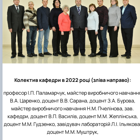
Колектив кафедри в 2022 році (зліва направо):
професор І.П. Паламарчук, майстер виробничого навчанн
В.А. Царенко, доцент В.В. Сарана, доцент З.А. Бурова,
майстер виробничого навчання Н.М. Пчелінова, зав.
кафедри, доцент В.П. Василів, доцент М.М. Жеплінська,
доцент М.М. Гудзенко, завідувач лабораторій Л.І. Ільякова
доцент М.М. Муштрук,