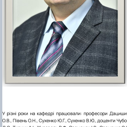
У різні роки на кафедрі працювали: професори Дациши
О.В., Півень О.Н., Сухенко Ю.Г., Сухенко В.Ю., доценти Чуб