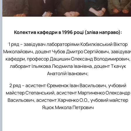
Колектив кафедри в 1996 році (зліва направо):
1 ряд –
завідувач лабораторіями
Кобилківський Віктор
Миколайович
, доцент Чубов Дмитро Сергійович,
завідува
кафедри, професор Дацишин Олександ Володимирович,
лаборант Ільякова Людмила Іванівна, доцент Ткачук
Анатолій Іванович;
2 ряд –
асистент
Єременок Іван Васильович,
учбовий
майстер Степанський,
асистент Мартиненко Олександр
Васильович,
асистент Харченко О.О.,
учбовий майстер
Яцюк Микола Петрович