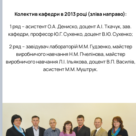
Колектив кафедри в 2013 році (зліва направо):
1 ряд – асистент О.А. Дениско, доцент А.І. Ткачук, зав.
кафедри, професор Ю.Г. Сухенко, доцент В.Ю. Сухенко;
2 ряд – завідувач лабораторій М.М. Гудзенко, майстер
виробничого навчання Н.М. Пчелінова, майстер
виробничого навчання Л.І. Ільякова, доцент В.П. Василів,
асистент М.М. Муштрук.