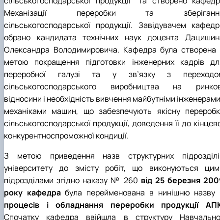
сільськогосподарської продукції” та створено кафедр
Механізації переробки та зберіганн
сільськогосподарської продукції. Завідувачем кафедр
обрано кандидата технічних наук доцента Дацишин
Олександра Володимировича.
Кафедра була створена 
метою покращення підготовки інженерних кадрів дл
переробної галузі та у зв’язку з переходо
сільськогосподарського виробництва на ринков
відносини і необхідність вивчення майбутніми інженерами
механіками машин, що забезпечують якісну переробк
сільськогосподарської продукції, доведення її до кінцев
конкурентноспроможної кондиції.
З метою приведення назв структурних підрозділі
університету до змісту робіт, що виконуються цим
підрозділами згідно наказу № 260
від 25 березня 200
року кафедра
була перейменована в нинішню назву 
процесів і обладнання переробки продукції АП
Спочатку кафедра ввійшла в структуру Навчально