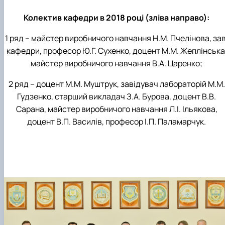
Колектив кафедри в 2018 році (зліва направо):
1 ряд – майстер виробничого навчання Н.М. Пчелінова, зав
кафедри, професор Ю.Г. Сухенко, доцент М.М. Жеплінська
майстер виробничого навчання В.А. Царенко;
2 ряд – доцент М.М. Муштрук, завідувач лабораторій М.М.
Гудзенко, старший викладач З.А. Бурова, доцент В.В.
Сарана, майстер виробничого навчання Л.І. Ільякова,
доцент В.П. Василів, професор І.П. Паламарчук.