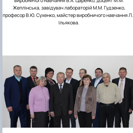
виробничого навчання В.А. Царенко, доцент М.М.
Жеплінська, завідувач лабораторій М.М. Гудзенко,
професор В.Ю. Сухенко, майстер виробничого навчання Л.І
Ільякова.