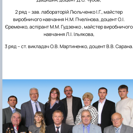
2 ряд – зав. лабораторій Люльченко І.Г., майстер
виробничого навчання Н.М. Пчелінова, доцент О.І.
Єременко, аспірант М.М. Гудзенко , майстер виробничого
навчання Л.І. Ільякова,
3 ряд – ст. викладач О.В. Мартиненко, доцент В.В. Сарана