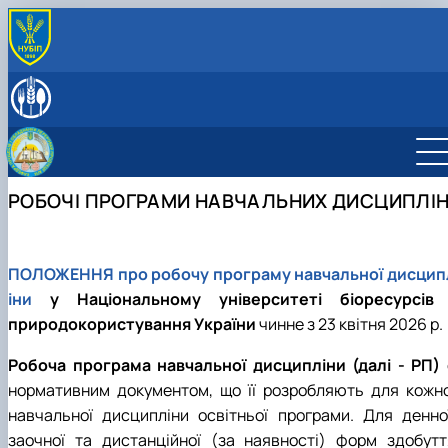
ПРО КАФЕДРУ
Історія кафедри
СПІВРОБІТНИКИ КАФЕДРИ
Навчальні лабораторії
ОСВІТНЯ ДІЯЛЬНІСТЬ
Міжнародна діяльність
Робочі програми навчальних дисциплін
НАУКОВА ДІЯЛЬНІСТЬ
Здобутки кафедри
Науковий гурток «Інновації у процесах харчових
Наукова діяльність кафедри
ПРОФОРІЄНТАЦІЙНА ДІЯЛЬНІСТЬ
РОБОЧІ ПРОГРАМИ НАВЧАЛЬНИХ ДИСЦИПЛІ
Відповідальний за інформаційне наповнення веб-
виробництв»
Конференції
ВСТУП-2026: Абітурієнту
сторінки кафедри
Дисципліни кафедри
Конференції ф-ту харчових наук
Профорієнтаційні заходи
Навчально-методична робота
інші конференції
Культурно-виховна робота
ПОЛОЖЕННЯ про робочу програму навчальної дисцип
іни
у Національному університеті біоресурсів 
природокористування України
чинне з 23 квітня 2026 р.
Робоча програма навчальної дисципліни (далі - РП)
нормативним документом, що її розробляють для кожно
навчальної дисципліни освітньої програми. Для денної
заочної та дистанційної (за наявності) форм здобутт