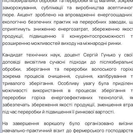
післязбиральної обробки та переробки ягід малини, зокре
заморожування, сублімації та виробництва асептичног
пюре. Акцент зроблено на впровадженні енергоощадних 
екологічно безпечних практик на переробних заводах, щ
сприятимуть зниженню енергозатрат, збереженню якост
продукції, підвищенню її конкурентоспроможності т
розширенню можливостей виходу на міжнародні ринки.
Кандидат технічних наук, доцент Сергій Гунько у свої
доповіді висвітлив сучасні підходи до післязбирально
обробки, зберігання та переробки волоського горіха
зокрема процесів очищення, сушіння, калібрування т
тривалого зберігання. Особливу увагу була приділен
можливості використання в процесах зберігання т
переробки горіха енергоефективних технологій, як
забезпечать збереження якості продукції, зменшення втра
під час переробки й підвищення її ринкової вартості.
На завершення воркшопу було організовано виїзни
навчально-практичний візит до фермерського господарств