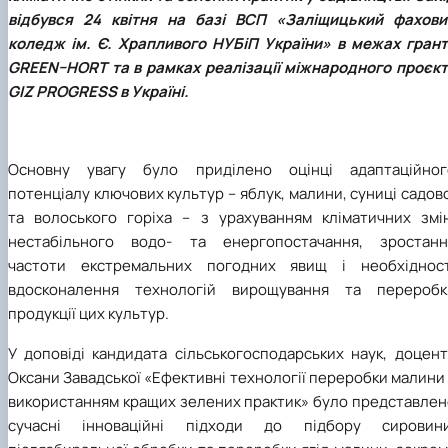
практики
відбувся 24 квітня на базі ВСП «Заліщицький фахови
коледж ім. Є. Храпливого НУБіП України» в межах грант
GREEN–HORT та в рамках реалізації міжнародного проєкт
GIZ PROGRESS в Україні.
Основну увагу було приділено оцінці адаптаційног
потенціалу ключових культур – яблук, малини, суниці садов
та волоського горіха – з урахуванням кліматичних змін
нестабільного водо- та енергопостачання, зростанн
частоти екстремальних погодних явищ і необхідност
вдосконалення технологій вирощування та переробк
продукції цих культур.
У доповіді кандидата сільськогосподарських наук, доцент
Оксани Завадської «Ефективні технології переробки малини
використанням кращих зелених практик» було представлен
сучасні інноваційні підходи до підбору сировини