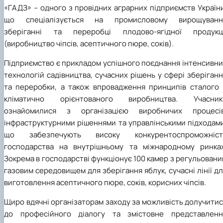
«ГАДЗ» – одного з провідних аграрних підприємств Україн
що спеціалізується на промисловому вирощуванні
зберіганні та переробці плодово-ягідної продукці
(виробництво чіпсів, асептичного пюре, соків).
Підприємство є прикладом успішного поєднання інтенсивни
технологій садівництва, сучасних рішень у сфері зберіган
та переробки, а також впровадження принципів сталого 
кліматично орієнтованого виробництва. Учасник
ознайомилися з організацією виробничих процесів
інфраструктурними рішеннями та управлінськими підходами
що забезпечують високу конкурентоспроможніст
господарства на внутрішньому та міжнародному ринках
Зокрема в господарстві функціонує 100 камер з регульован
газовим середовищем для зберігання яблук, сучасні лінії д
виготовлення асептичного пюре, соків, корисних чіпсів.
Щиро вдячні організаторам заходу за можливість долучити
до професійного діалогу та змістовне представленн