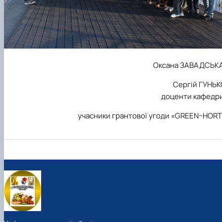
Оксана ЗАВАДСЬКА
Сергій ГУНЬК
доценти кафедри
учасники грантової угоди «GREEN–HORT