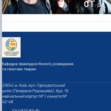
01
02
/
Кафедра прикладної біології, розведення
та генетики тварин
03041, м. Київ, вул. Горіхуватський
шлях (Генерала Родімцева), буд. 19,
навчальний корпус № 1, кімната №
42-48
(044)527-82-30