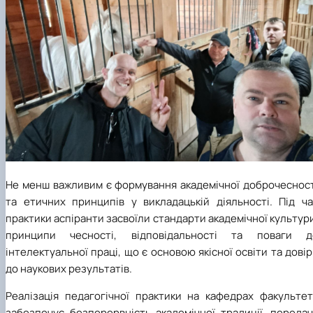
Не менш важливим є формування академічної доброчесност
та етичних принципів у викладацькій діяльності. Під ча
практики аспіранти засвоїли стандарти академічної культур
принципи чесності, відповідальності та поваги д
інтелектуальної праці, що є основою якісної освіти та дові
до наукових результатів.
Реалізація педагогічної практики на кафедрах факультет
забезпечує безперервність академічної традиції, передач