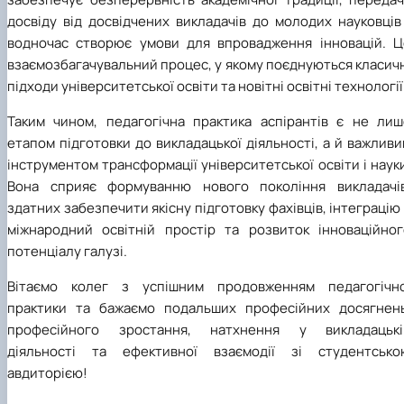
досвіду від досвідчених викладачів до молодих науковців
водночас створює умови для впровадження інновацій. Ц
взаємозбагачувальний процес, у якому поєднуються класич
підходи університетської освіти та новітні освітні технології
Таким чином, педагогічна практика аспірантів є не лиш
етапом підготовки до викладацької діяльності, а й важлив
інструментом трансформації університетської освіти і наук
Вона сприяє формуванню нового покоління викладачів
здатних забезпечити якісну підготовку фахівців, інтеграцію
міжнародний освітній простір та розвиток інноваційног
потенціалу галузі.
Вітаємо колег з успішним продовженням педагогічно
практики та бажаємо подальших професійних досягнень
професійного зростання, натхнення у викладацькі
діяльності та ефективної взаємодії зі студентсько
авдиторією!