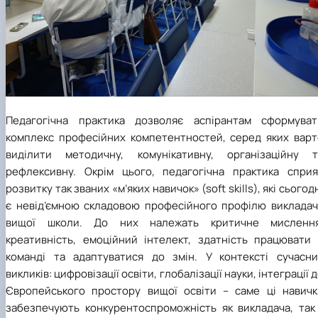
Педагогічна практика дозволяє аспірантам сформуват
комплекс професійних компетентностей, серед яких варт
виділити методичну, комунікативну, організаційну т
рефлексивну. Окрім цього, педагогічна практика сприя
розвитку так званих «м’яких навичок» (soft skills), які сьогод
є невід’ємною складовою професійного профілю викладач
вищої школи. До них належать критичне мислення
креативність, емоційний інтелект, здатність працювати 
команді та адаптуватися до змін. У контексті сучасни
викликів: цифровізації освіти, глобалізації науки, інтеграції 
Європейського простору вищої освіти – саме ці навичк
забезпечують конкурентоспроможність як викладача, так 