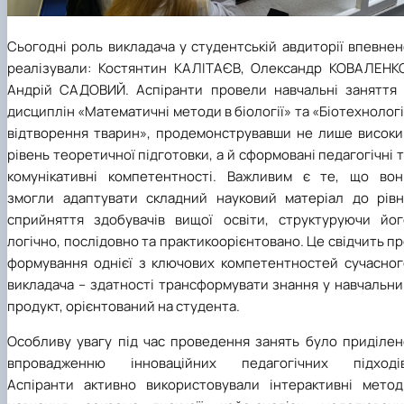
Сьогодні роль викладача у студентській авдиторії впевне
реалізували: Костянтин КАЛІТАЄВ, Олександр КОВАЛЕНКО
Андрій САДОВИЙ. Аспіранти провели навчальні заняття 
дисциплін «Математичні методи в біології» та «Біотехнолог
відтворення тварин», продемонструвавши не лише високи
рівень теоретичної підготовки, а й сформовані педагогічні 
комунікативні компетентності. Важливим є те, що вон
змогли адаптувати складний науковий матеріал до рівн
сприйняття здобувачів вищої освіти, структуруючи йог
логічно, послідовно та практикоорієнтовано. Це свідчить п
формування однієї з ключових компетентностей сучасног
викладача – здатності трансформувати знання у навчальни
продукт, орієнтований на студента.
Особливу увагу під час проведення занять було приділен
впровадженню інноваційних педагогічних підходів
Аспіранти активно використовували інтерактивні метод