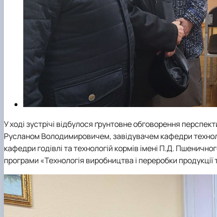
У ході зустрічі відбулося ґрунтовне обговорення перспек
Русланом Володимировичем, завідувачем кафедри технол
кафедри годівлі та технологій кормів імені П.Д. Пшеничн
програми «Технологія виробництва і переробки продукції