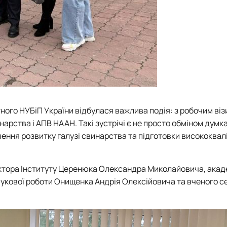
ного НУБіП України відбулася важлива подія: з робочим ві
нарства і АПВ НААН. ️Такі зустрічі є не просто обміном думк
ння розвитку галузі свинарства та підготовки висококвал
ектора Інституту Церенюка Олександра Миколайовича, акад
укової роботи Онищенка Андрія Олексійовича та вченого с