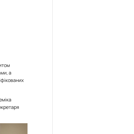
зитом
ами, а
іфікованих
еміка
екретаря