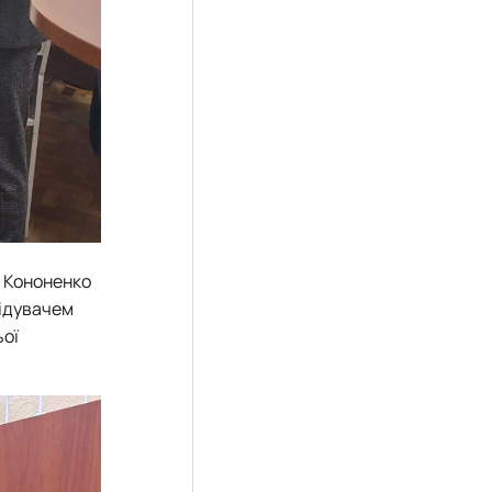
м Кононенко
ідувачем
ьої