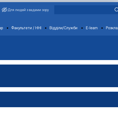
Для людей з вадами зору
ments
ар
Факультети / ННІ
Відділи/Служби
E-learn
Розкл