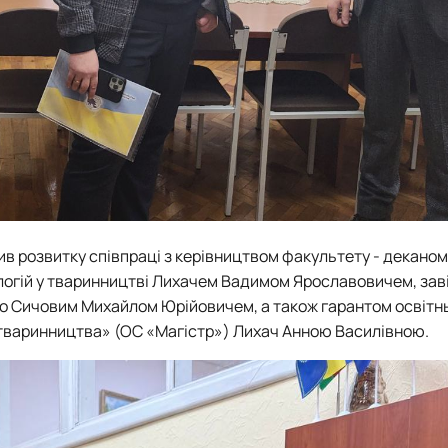
тив розвитку співпраці з керівництвом факультету - декано
огій у тваринництві Лихачем Вадимом Ярославовичем, зав
ого Сичовим Михайлом Юрійовичем, а також гарантом освітн
 тваринництва» (ОС «Магістр») Лихач Анною Василівною.