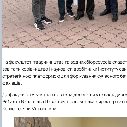
На факультеті тваринництва та водних біоресурсів славет
завітали керівництво і наукові співробітники Інституту сви
стратегічною платформою для формування сучасного баче
фахівців.
До факультету завітала поважна делегація у складі: дир
Рибалка Валентина Павловича, заступника директора з на
Конкс Тетяни Миколаївни.