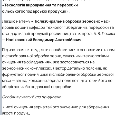
практики
«Технологія вирощування та переробки
сільськогосподарської продукції».
Лекцію на тему
«Післязбиральна обробка зернових мас»
провів доцент кафедри технології зберігання, переробки та
стандартизації продукції рослинництва ім. проф. Б. В. Лесика
—
Насіковський Володимир Анатолійович.
Під час заняття студенти ознайомилися з основними етапам
післязбиральної обробки зерна, сучасними технологіями
очищення та обладнанням, яке застосовується на
зерноочисних комплексах. Лектор детально пояснив, як
формується повний цикл післязбиральної обробки зернової
маси — від надходження зерна з поля до підготовки його до
зберігання або подальшої переробки.
Особливу увагу було приділено:
• меті очищення зерна та його значенню для збереження
якості продукції;