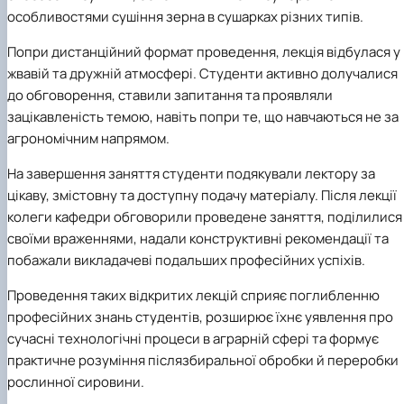
особливостями сушіння зерна в сушарках різних типів.
Попри дистанційний формат проведення, лекція відбулася у
жвавій та дружній атмосфері. Студенти активно долучалися
до обговорення, ставили запитання та проявляли
зацікавленість темою, навіть попри те, що навчаються не за
агрономічним напрямом.
На завершення заняття студенти подякували лектору за
цікаву, змістовну та доступну подачу матеріалу. Після лекції
колеги кафедри обговорили проведене заняття, поділилися
своїми враженнями, надали конструктивні рекомендації та
побажали викладачеві подальших професійних успіхів.
Проведення таких відкритих лекцій сприяє поглибленню
професійних знань студентів, розширює їхнє уявлення про
сучасні технологічні процеси в аграрній сфері та формує
практичне розуміння післязбиральної обробки й переробки
рослинної сировини.