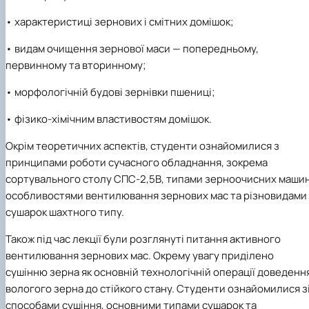
• характеристиці зернових і смітних домішок;
• видам очищення зернової маси — попередньому,
первинному та вторинному;
• морфологічній будові зернівки пшениці;
• фізико-хімічним властивостям домішок.
Окрім теоретичних аспектів, студенти ознайомилися з
принципами роботи сучасного обладнання, зокрема
сортувального столу СПС-2,5В, типами зерноочисних машин
особливостями вентилювання зернових мас та різновидами
сушарок шахтного типу.
Також під час лекції були розглянуті питання активного
вентилювання зернових мас. Окрему увагу приділено
сушінню зерна як основній технологічній операції доведенн
вологого зерна до стійкого стану. Студенти ознайомилися з
способами сушіння, основними типами сушарок та