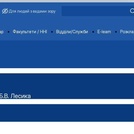
Для людей з вадами зору
ments
ар
Факультети / ННІ
Відділи/Служби
E-learn
Розкл
Б.В. Лесика
ського наукового гуртка "Технолог"