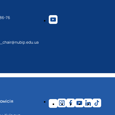
-86-76
_chair@nubip.edu.ua
омісія