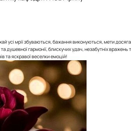
ні технології виробництва, л…
хай усі мрії збуваються, бажання виконуються, мети досяг
та душевної гармонії, блискучих удач, незабутніх вражень 
ів та яскравої веселки емоцій!
и для студентів ОС Бакалавр т…