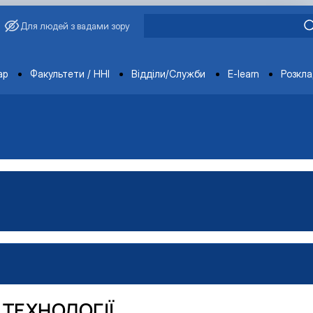
Для людей з вадами зору
ments
ар
Факультети / ННІ
Відділи/Служби
E-learn
Розкл
и"
ТЕХНОЛОГІЇ