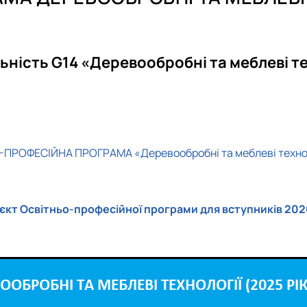
Акредитація
Акредитація
Студентський науковий гурток "Маляр'ОК"
PhD (доктор філософії)
Ваші пропозиції
Ваші пропозиції
ьність G14 «Деревообробні та меблеві те
ПРОФЕСІЙНА ПРОГРАМА «Деревообробні та меблеві технол
єкт Освітньо-професійної програми для вступників 202