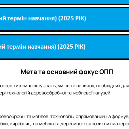
Мета та основний фокус ОПП
ї освіти комплексу знань, умінь та навичок, необхідних дл
ері технологій деревообробної та меблевої галузей
ревообробні та меблеві технології» спрямований на формув
обки, виробництва меблів та деревино-композитних матеріа