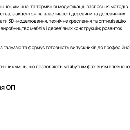
ої, хімічної та термічної модифікації; засвоєння методів
вства, з акцентом на властивості деревини та деревинних
ювати 3D-моделювання, технічне креслення та оптимізацію
 виробництво меблів і дерев’яних конструкцій; розвиток
 з галуззю та формує готовність випускників до професійно
ктичних умінь, що дозволяють майбутнім фахівцям впевнено
ня ОП