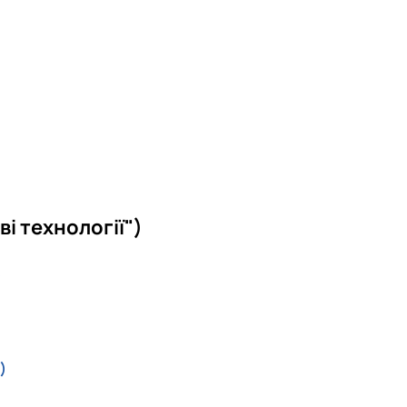
і технології")
)
)
)