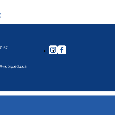
)
)
81 67
n@nubip.edu.ua