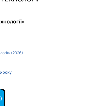
хнології»
огії» (2026)
6 року