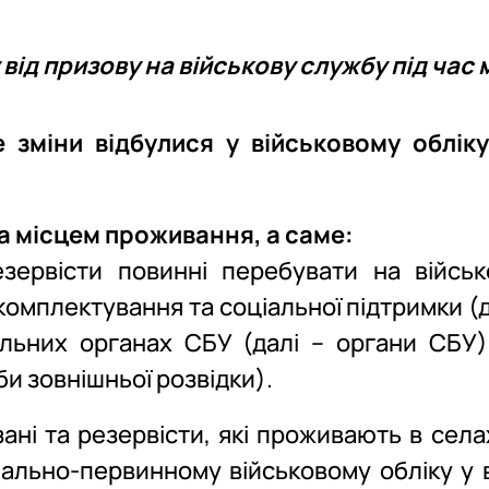
ід призову на військову службу під час м
зміни відбулися у військовому обліку
а місцем проживання, а саме:
резервісти повинні перебувати на війсь
омплектування та соціальної підтримки (д
льних органах СБУ (далі – органи СБУ),
би зовнішньої розвідки).
ані та резервісти, які проживають в селах
ально-первинному військовому обліку у в