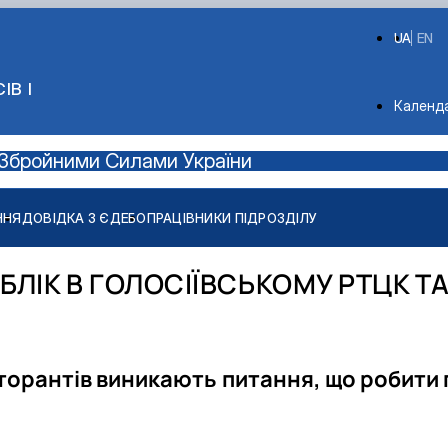
UA
EN
ІВ І
Depart
Календ
зі Збройними Силами України
ННЯ
ДОВІДКА З ЄДЕБО
ПРАЦІВНИКИ ПІДРОЗДІЛУ
іку
ЛІК В ГОЛОСІЇВСЬКОМУ РТЦК ТА
К та СП
 СП
окторантів виникають питання, що робити