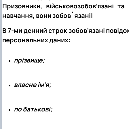
Призовники, військовозобов’язані та
навчання, вони зобов`язані!
В 7-ми денний строк зобов’язані повідо
персональних даних:
прізвище;
власне ім’я;
по батькові;