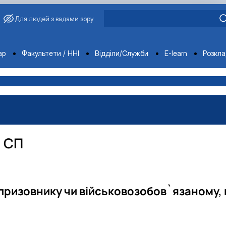
Для людей з вадами зору
ments
ар
Факультети / ННІ
Відділи/Служби
E-learn
Розкл
 СП
 призовнику чи військовозобов`язаному, 