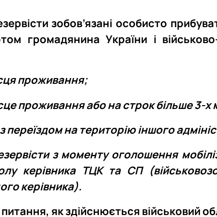
езервісти зобов’язані особисто прибуват
ртом громадянина України і військово
місця проживання;
ісце проживання або на строк більше 3-х 
 з переїздом на територію іншого адміні
резервісти з моменту оголошення мобілі
лу керівника ТЦК та СП (військовозо
ого керівника).
в питання, як здійснюється військовий об