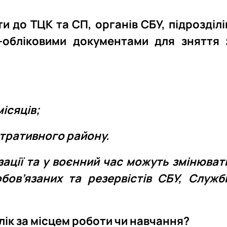
и до ТЦК та СП, органів СБУ, підрозділі
-обліковими документами для зняття 
місяців;
стративного району.
зації та у воєнний час можуть змінюват
бов’язаних та резервістів СБУ, Служб
лік за місцем роботи чи навчання?