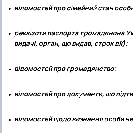
відомостей про сімейний стан особи та
реквізити паспорта громадянина Укр
видачі, орган, що видав, строк дії);
відомостей про громадянство;
відомостей про документи, що підт
відомостей щодо визнання особи не