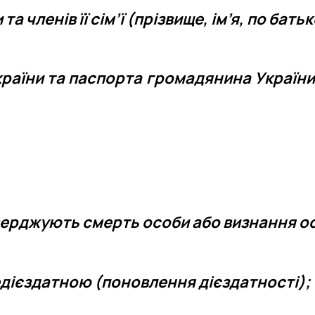
 членів її сім’ї (прізвище, ім’я, по батьк
аїни та паспорта громадянина України д
верджують смерть особи або визнання о
дієздатною (поновлення дієздатності);