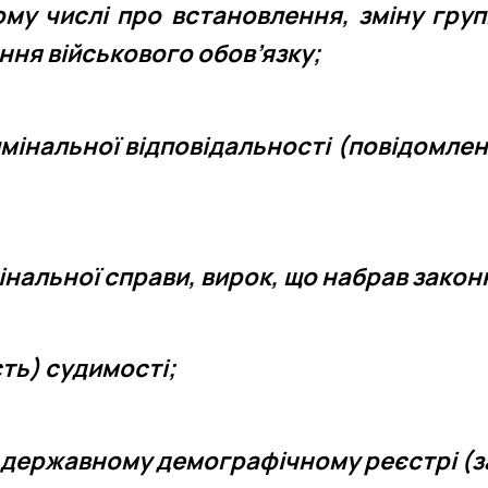
ому числі про встановлення, зміну гру
ння військового обов’язку;
мінальної відповідальності (повідомлен
нальної справи, вирок, що набрав законн
сть) судимості;
 державному демографічному реєстрі (за