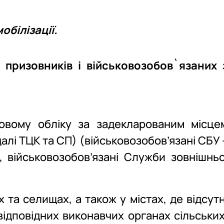
обілізації.
 призовників і військовозобов`язаних 
ковому обліку за задекларованим місце
алі ТЦК та СП) (військовозобов’язані СБУ 
 військовозобов’язані Служби зовнішньо
 та селищах, а також у містах, де відсутн
ідповідних виконавчих органах сільських