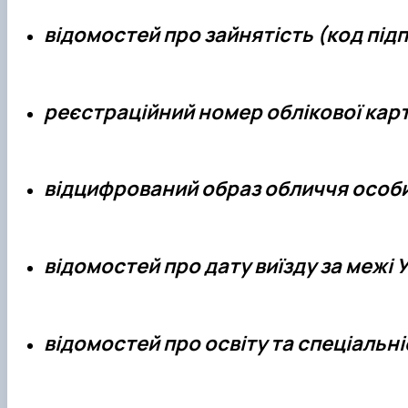
відомостей про зайнятість (код під
реєстраційний номер облікової карт
відцифрований образ обличчя особ
відомостей про дату виїзду за межі 
відомостей про освіту та спеціальні