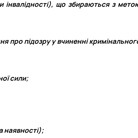
пи інвалідності), що збираються з мето
ня про підозру у вчиненні кримінальног
ої сили;
 наявності);