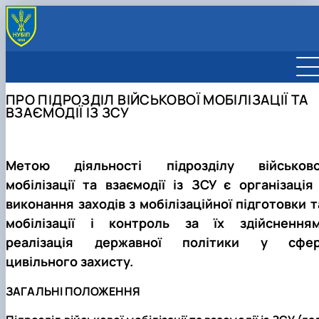
ЗАГАЛЬНА ІНФОРМАЦІЯ
Про підрозділ
ВІЙСЬКОВИЙ ОБЛІК
ПРО ПІДРОЗДІЛ ВІЙСЬКОВОЇ МОБІЛІЗАЦІЇ ТА
Відповідальність за порушення правил військового
Постановка на віськовий облік в НУБіП України
БРОНЮВАННЯ
ВЗАЄМОДІЇ ІЗ ЗСУ
обліку
Анкети постановки на військовий облік
ДОВІДКА З ЄДЕБО
Служба за контрактом
Анкета обліку працівників відокремлених
ПРАЦІВНИКИ ПІДРОЗДІЛУ
Волонтерство
підрозділів
У випадку надзвичайної ситуації
Постановка на військовий облік в Голосіївському
Метою діяльності підрозділу військово
РТЦК та СП
мобілізації та взаємодії із ЗСУ є організація 
Зняття з військового обліку у Голосїівському РТЦК
виконання заходів з мобілізаційної підготовки т
та СП
ТЦК та СП м.Києва
мобілізації і контроль за їх здійсненням
ТЦК та СП України
реалізація державної політики у сфер
Новий порядок військового обліку
цивільного захисту.
ЗАГАЛЬНІ ПОЛОЖЕННЯ