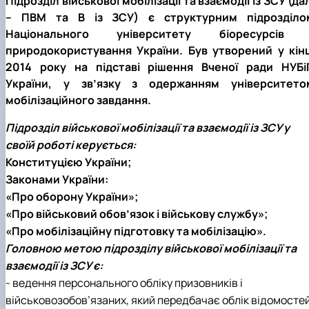
Підрозділ військової мобілізації та взаємодії із ЗСУ (да
– ПВМ та В із ЗСУ) є структурним підрозділо
Національного університету біоресурсів 
природокористування України. Був утворений у кінц
2014 року на підставі рішення Вченої ради НУБі
України, у зв’язку з одержанням університето
мобілізаційного завдання.
Підрозділ військової мобілізації та взаємодії із ЗСУ у
своїй роботі керується:
Конституцією України;
Законами України:
«Про оборону України»;
«Про військовий обов’язок і військову службу»;
«Про мобілізаційну підготовку та мобілізацію».
Головною метою підрозділу військової мобілізації та
взаємодії із ЗСУ є:
- ведення персонального обліку призовників і
військовозобов’язаних, який передбачає облік відомосте