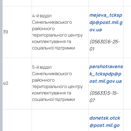
mejeva_tcksp
4-й відділ
Синельниківського
dp@post.mil.g
районного
ov.ua
39
територіального центру
комплектування та
(05630)6-25-
соціальної підтримки
01
pershotravens
5-й відділ
Синельниківського
k_tckspdp@p
районного
ost.mil.gov.ua
40
територіального центру
комплектування та
(05633)5-15-
соціальної підтримки
07
donetsk.otck
@post.mil.go