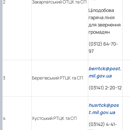
2
Закарпатський ОТЦК та СП
Цілодобова
гаряча лінія
для звернення
громадян
(0312) 64-70-
97
berrtck@post.
mil.gov.ua
3
Берегівський РТЦК та СП
(03141) 2-20-12
husrtck@pos
t.mil.gov.ua
4
Хустський РТЦК та СП
(03142) 4-41-