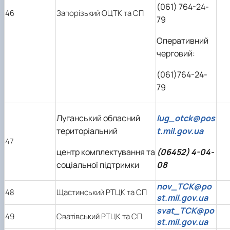
(061) 764-24-
46
Запорізький ОЦТК та СП
79
Оперативний
черговий:
(061)764-24-
79
Луганський обласний
lug_otck@pos
територіальний
t.mil.gov.ua
47
центр комплектування та
(06452) 4-04-
соціальної підтримки
08
nov_TCK@po
48
Щастинський РТЦК та СП
st.mil.gov.ua
svat_TCK@po
49
Сватівський РТЦК та СП
st.mil.gov.ua