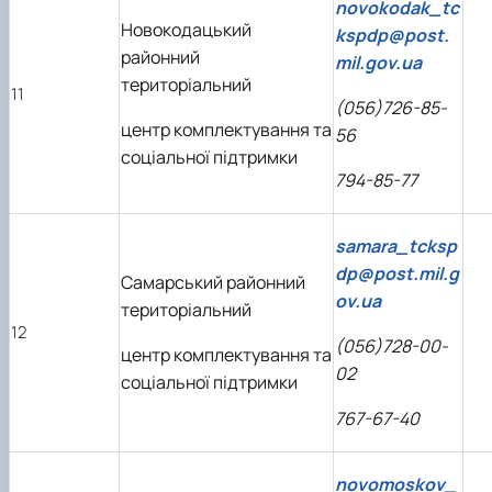
novokodak_tc
Новокодацький
kspdp@post.
районний
mil.gov.ua
територіальний
11
(056)726-85-
центр комплектування та
56
соціальної підтримки
794-85-77
samara_tcksp
dp@post.mil.g
Самарський районний
ov.ua
територіальний
12
(056)728-00-
центр комплектування та
02
соціальної підтримки
767-67-40
novomoskov_