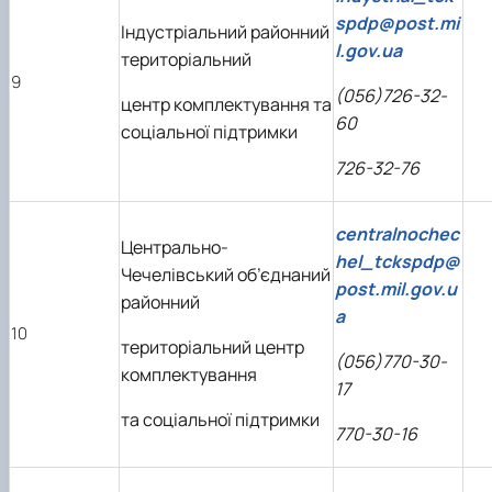
spdp@post.mi
Індустріальний районний
l.gov.ua
територіальний
9
(056)726-32-
центр комплектування та
60
соціальної підтримки
726-32-76
centralnochec
Центрально-
hel_tckspdp@
Чечелівський об’єднаний
post.mil.gov.u
районний
a
10
територіальний центр
(056)770-30-
комплектування
17
та соціальної підтримки
770-30-16