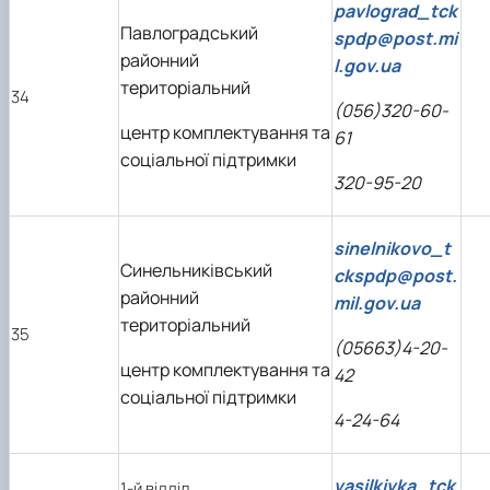
pavlograd_tck
Павлоградський
spdp@post.mi
районний
l.gov.ua
територіальний
34
(056)320-60-
центр комплектування та
61
соціальної підтримки
320-95-20
sinelnikovo_t
Синельниківський
ckspdp@post.
районний
mil.gov.ua
територіальний
35
(05663)4-20-
центр комплектування та
42
соціальної підтримки
4-24-64
vasilkivka_tck
1-й відділ