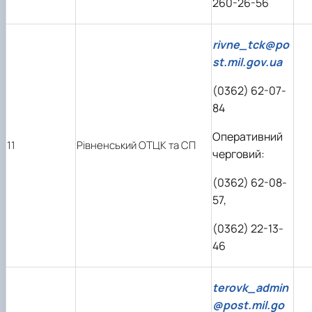
260-26-56
rivne­­
_tck@po
st.mil.gov.ua
(0362) 62-07-
84
Оперативний
11
Рівненський ОТЦК та СП
черговий:
(0362) 62-08-
57,
(0362) 22-13-
46
terovk_admin
@post.mil.go