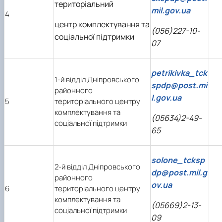
територіальний
mil.gov.ua
4
центр комплектування та
(056)227-10-
соціальної підтримки
07
petrikivka_tck
1-й відділ Дніпровського
spdp@post.mi
районного
l.gov.ua
5
територіального центру
комплектування та
(05634)2-49-
соціальної підтримки
65
solone_tcksp
2-й відділ Дніпровського
dp@post.mil.g
районного
ov.ua
6
територіального центру
комплектування та
(05669)2-13-
соціальної підтримки
09