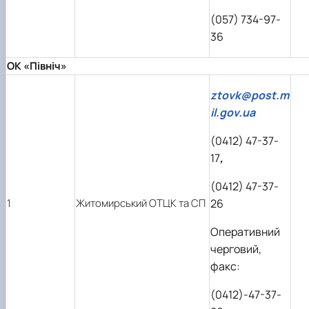
(057) 734-97-
36
ОК «Північ»
ztovk@post.m
il.gov.ua
(0412) 47-37-
17
,
(0412) 47-37-
1
Житомирський ОТЦК та СП
26
Оперативний
черговий,
факс:
(0412)-47-37-