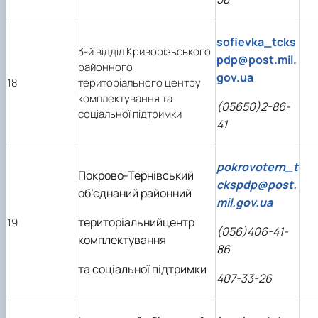
sofievka_tcks
3-й відділ Криворізьського
pdp@post.mil.
районного
gov.ua
18
територіального центру
комплектування та
(05650)2-86-
соціальної підтримки
41
pokrovotern_t
Покрово-Тернівський
ckspdp@post.
об’єднаний районний
mil.gov.ua
територіальнийцентр
19
(056)406-41-
комплектування
86
та соціальної підтримки
407-33-26