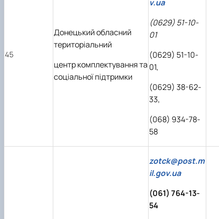
v.ua
(0629) 51-10-
Донецький обласний
01
територіальний
45
(0629) 51-10-
центр комплектування та
01,
соціальної підтримки
(0629) 38-62-
33,
(068) 934-78-
58
zotck@post.m
il.gov.ua
(061) 764-13-
54