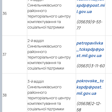
Синельниківського
spdp@post.mi
районного
l.gov.ua
36
територіального центру
комплектування та
(05639)9-53-
соціальної підтримки
77
2-й відділ
petropavlivka
Синельниківського
_tckspdp@po
районного
37
st.mil.gov.ua
територіального центру
комплектування та
(05631)3-11-60
соціальної підтримки
pokrovske_tc
3-й відділ
Синельниківського
kspdp@post.
районного
mil.gov.ua
38
територіального центру
комплектування та
(05638)2-12-
соціальної підтримки
58