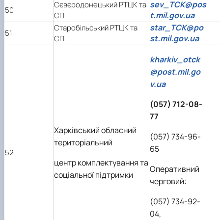
sev_TCK@pos
Сєвєродонецький РТЦК та
50
t.mil.gov.ua
СП
star_TCK@po
Старобільський РТЦК та
51
st.mil.gov.ua
СП
kharkiv_otck
@post.mil.go
v.ua
(057) 712-08-
77
Харківський обласний
(057) 734-96-
територіальний
65
52
центр комплектування та
Оперативний
соціальної підтримки
черговий:
(057) 734-92-
04,