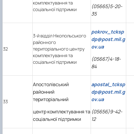
комплектування та
(05665)5-20-
соціальної підтримки
35
pokrov_tcksp
3-й відділ Нікопольського
dp@post.mil.g
районного
ov.ua
32
територіального центру
комплектування та
(05667)4-18-
соціальної підтримки
84
Апостолівський
apostal_tcksp
районний
dp@post.mil.g
територіальний
ov.ua
33
центр комплектування та
(05656)9-42-
соціальної підтримки
12