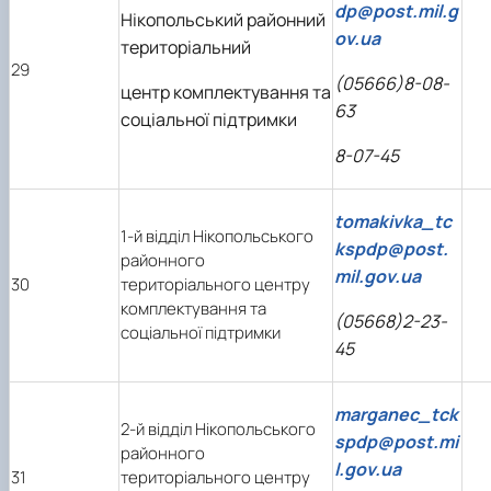
dp@post.mil.g
Нікопольський районний
ov.ua
територіальний
29
(05666)8-08-
центр комплектування та
63
соціальної підтримки
8-07-45
tomakivka_tc
1-й відділ Нікопольського
kspdp@post.
районного
mil.gov.ua
30
територіального центру
комплектування та
(05668)2-23-
соціальної підтримки
45
marganec_tck
2-й відділ Нікопольського
spdp@post.mi
районного
l.gov.ua
31
територіального центру