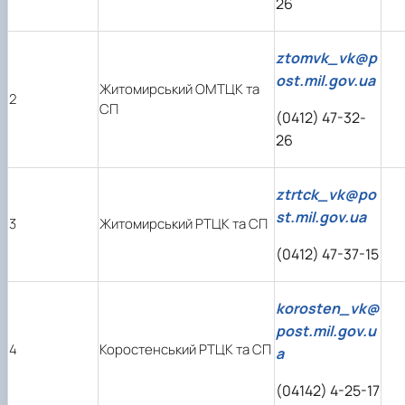
26
ztomvk_vk@p
ost.mil.gov.ua
Житомирський ОМТЦК та
2
СП
(0412) 47-32-
26
ztrtck_vk@po
st.mil.gov.ua
3
Житомирський РТЦК та СП
(0412) 47-37-15
korosten_vk@
post.mil.gov.u
4
Коростенський РТЦК та СП
a
(04142) 4-25-17