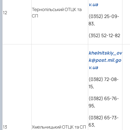
v.ua
Тернопільський ОТЦК та
12
СП
(0352) 25-09-
83,
(352) 52-12-82
khelnitskiy_ov
k@post.mil.go
v.ua
(0382) 72-08-
15,
(0382) 65-76-
95,
(0382) 65-73-
63,
13
Хмельницький ОТЦК та СП