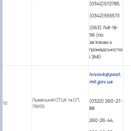
(0342)572785,
(0342)555573
(063) 748-18-
96 (по
зв’язкам з
громадськістю
і ЗМІ)
lvivovk@post.
mil.gov.ua
Львівський ОТЦК та СП,
(0322) 260-27-
10
79005
88.
260-26-44,