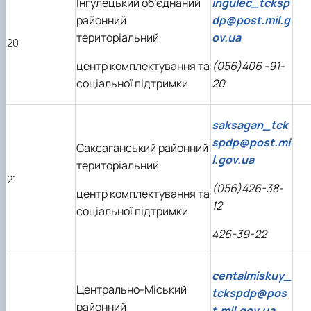
Інгулецький об’єднаний
ingulec_tcksp
районний
dp@post.mil.g
територіальний
ov.ua
20
центр комплектування та
(056)406 -91-
соціальної підтримки
20
saksagan_tck
spdp@post.mi
Саксаганський районний
l.gov.ua
територіальний
21
(056)426-38-
центр комплектування та
12
соціальної підтримки
426-39-22
centalmiskuy_
Центрально-Міський
tckspdp@pos
районний
t.mil.gov.ua