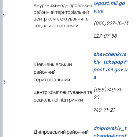
@post.mil.go
Амур-Нижньодніпровський
v.ua
районний територіальний
2
центр комплектування та
(056)227-16-13
соціальної підтримки
227-07-56
shevchenkivs
kiy_tckspdp@
Шевченківський
post.mil.gov.u
районний
a
територіальний
3
(056)749-71-
центр комплектування та
20
соціальної підтримки
749-71-21
dniprovskiy_t
Дніпровський районний
ckspdp@post.