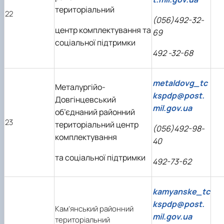
територіальний
22
(056)492-32-
центр комплектування та
69
соціальної підтримки
492 -32-68
metaldovg_tc
Металургійо-
kspdp@post.
Довгінцевський
mil.gov.ua
об’єднаний районний
23
територіальний центр
(056)492-98-
комплектування
40
та соціальної підтримки
492-73-62
kamyanske_tc
kspdp@post.
Кам’янський районний
mil.gov.ua
територіальний