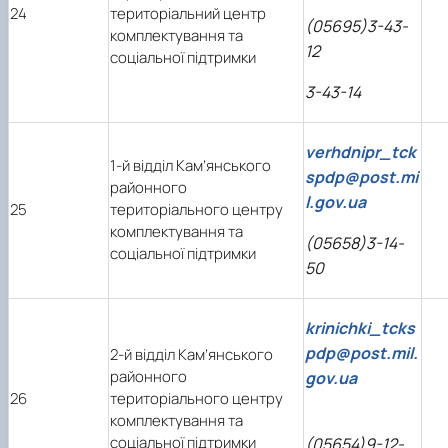
24
територіальний центр
(05695)3-43-
комплектування та
12
соціальної підтримки
3-43-14
verhdnipr_tck
1-й відділ Кам’янського
spdp@post.mi
районного
l.gov.ua
25
територіального центру
комплектування та
(05658)3-14-
соціальної підтримки
50
krinichki_tcks
pdp@post.mil.
2-й відділ Кам’янського
районного
gov.ua
26
територіального центру
комплектування та
соціальної підтримки
(05654)9-12-