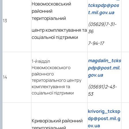
Новомосковський
tckspdp@pos
районний
t.mil.gov.ua
територіальний
13
(05629)7-31-
центр комплектування та
36
соціальної підтримки
7-94-17
magdalin_tcks
1-й відділ
Новомосковського
pdp@post.mil.
районного
gov.ua
14
територіального центру
комплектування та
(05691)2-43-
соціальної підтримки
53
krivorig_tcksp
dp@post.mil.g
Криворізький районний
ov.ua
територіальний