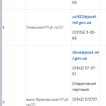
00
uz922@post.
mil.gov.ua
8
Тячівський РТЦК та СП
(03134) 3-25-
65
ifovk@post.mi
l.gov.ua
(0342) 57-27-
57
Оперативний
черговий:
(0342) 572737,
Івано-Франківський ОТЦК
9
та СП