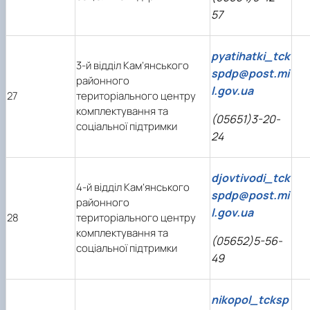
57
pyatihatki_tck
3-й відділ Кам’янського
spdp@post.mi
районного
l.gov.ua
27
територіального центру
комплектування та
(05651)3-20-
соціальної підтримки
24
djovtivodi_tck
4-й відділ Кам’янського
spdp@post.mi
районного
l.gov.ua
28
територіального центру
комплектування та
(05652)5-56-
соціальної підтримки
49
nikopol_tcksp