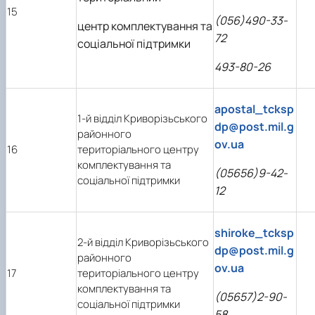
15
(056)490-33-
центр комплектування та
72
соціальної підтримки
493-80-26
apostal_tcksp
1-й відділ Криворізьського
dp@post.mil.g
районного
ov.ua
16
територіального центру
комплектування та
(05656)9-42-
соціальної підтримки
12
shiroke_tcksp
2-й відділ Криворізьського
dp@post.mil.g
районного
ov.ua
17
територіального центру
комплектування та
(05657)2-90-
соціальної підтримки
58