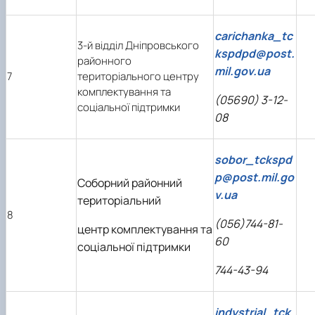
carichanka_tc
3-й відділ Дніпровського
kspdpd@post.
районного
mil.gov.ua
7
територіального центру
комплектування та
(05690) 3-12-
соціальної підтримки
08
sobor_tckspd
p@post.mil.go
Соборний районний
v.ua
територіальний
8
(056)744-81-
центр комплектування та
60
соціальної підтримки
744-43-94
indystrial_tck