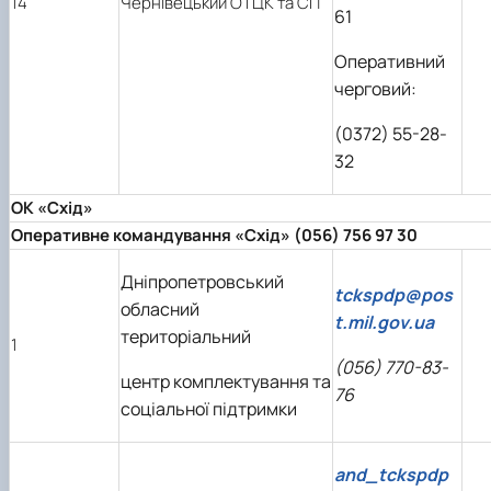
14
Чернівецький ОТЦК та СП
61
Оперативний
черговий:
(0372) 55-28-
32
ОК «Схід»
Оперативне командування «Схід» (056) 756 97 30
Дніпропетровський
tckspdp@pos
обласний
t.mil.gov.ua
територіальний
1
(056) 770-83-
центр комплектування та
76
соціальної підтримки
and_tckspdp