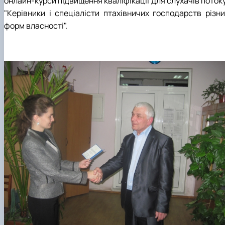
онлайн-курси підвищення кваліфікації для слухачів поток
"Керівники і спеціалісти птахівничих господарств різни
форм власності".