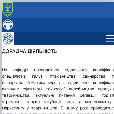
ABOUT
History
LEADERSHIP & STAFF
Structure
EDUCATION
Degree Programs
RESEARCH
Laboratories
Main research directions
INTERNATIONAL ACTIVITY
ДОРАДЧА ДІЯЛЬНІСТЬ
Courses
Scientific achievements of the department
Photo
На кафедрі проводиться підвищення кваліфікаці
спеціалістів галузі птахівництва, свинарства т
вівчарства. Тематика курсів із підвищення кваліфікаці
включає ефективні технології виробництва продукці
тваринництва, актуальні питання селекції, годівлі
утримання тварин, інкубації яєць та менеджменту 
маркетингу у тваринництві. В цьому році проводятьс