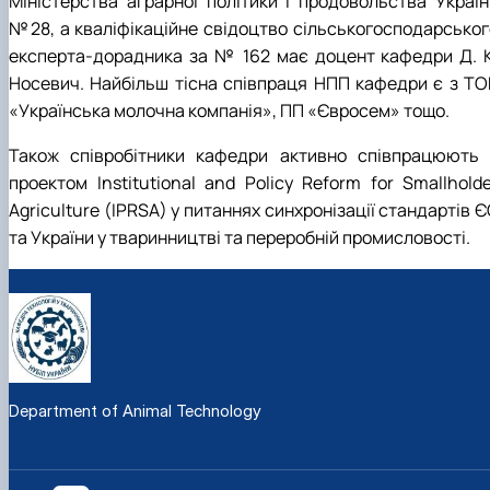
Міністерства аграрної політики і продовольства Україн
№28, а кваліфікаційне свідоцтво сільськогосподарськог
експерта-дорадника за № 162 має доцент кафедри Д. К
Носевич. Найбільш тісна співпраця НПП кафедри є з ТО
«Українська молочна компанія», ПП «Євросем» тощо.
Також співробітники кафедри активно співпрацюють 
проектом Institutional and Policy Reform for Smallholde
Agriculture (IPRSA) у питаннях синхронізації стандартів 
та України у тваринництві та переробній промисловості.
Department of Animal Technology