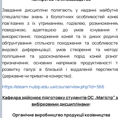
Завдання дисципліни полягають у наданні майбутні
спеціалістам знань з біологічних особливостей коней
пов’язаних з їх утриманням, годівлею, розмноженням
поведінкою, адаптацією до умов існування т
використання; походження коней та їх диких родичів
обґрунтування спільного походження та особливосте
видової диференціації; умов створення та методі
поліпшення та удосконалення порід коней різног
призначення; основних напрямків продуктивності т
розвитку галузі в близькій і віддаленій перспектив
(державне чи приватне конярство).
https://elearn.nubip.edu.ua/course/view.php?id=566
Кафедра здійснює підготовку студентів ОС „Магістр” з
вибірковими дисциплінами
:
Органічне виробництво продукції козівництва