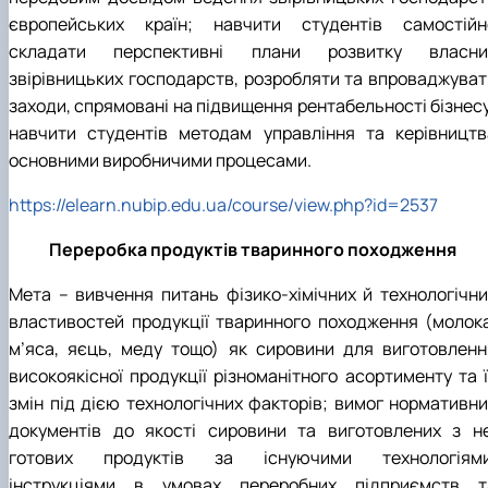
європейських країн; навчити студентів самостійн
складати перспективні плани розвитку власни
звірівницьких господарств, розробляти та впроваджуват
заходи, спрямовані на підвищення рентабельності бізнесу
навчити студентів методам управління та керівництв
основними виробничими процесами.
https://elearn.nubip.edu.ua/course/view.php?id=2537
Переробка продуктів тваринного походження
Мета – вивчення питань фізико-хімічних й технологічни
властивостей продукції тваринного походження (молока
м’яса, яєць, меду тощо) як сировини для виготовленн
високоякісної продукції різноманітного асортименту та ї
змін під дією технологічних факторів; вимог нормативни
документів до якості сировини та виготовлених з не
готових продуктів за існуючими технологіями
інструкціями в умовах переробних підприємств т