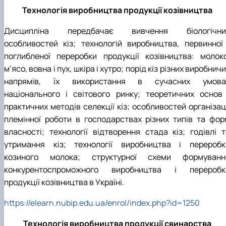
Технологія виробництва продукції козівництва
Дисципліна передбачає вивчення біологічни
особливостей кіз; технологій виробництва, первинної 
поглибленої переробки продукції козівництва: молоко
м’ясо, вовна і пух, шкіра і хутро; порід кіз різних виробнич
напрямів, їх використання в сучасних умова
національного і світового ринку; теоретичних основ 
практичних методів селекції кіз; особливостей організац
племінної роботи в господарствах різних типів та фор
власності; технології відтворення стада кіз; годівлі т
утримання кіз; технології виробництва і переробк
козиного молока; структурної схеми формуванн
конкурентоспроможного виробництва і переробк
продукції козівництва в Україні.
https://elearn.nubip.edu.ua/enrol/index.php?id=1250
Технологія виробництва продукції свинарства