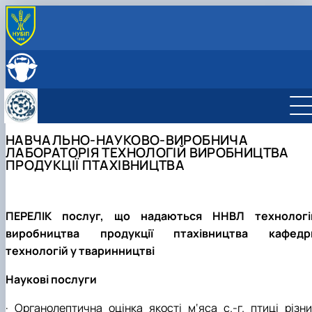
ПРО КАФЕДРУ
Головна
СКЛАД КАФЕДРИ
Історія кафедри
ОСВІТНЯ ДІЯЛЬНІСТЬ
Навчально-науково-виробничі лабораторії
Навчальна робота
НАУКОВА ДІЯЛЬНІСТЬ
Співпраця з роботодавцями
Навчальні лабораторії
Наукова робота
МІЖНАРОДНА ДІЯЛЬНІСТЬ
НАВЧАЛЬНО-НАУКОВО-ВИРОБНИЧА
Відеотур кафедрою
Сертифікатні курси
Дорадча діяльність
ЛАБОРАТОРІЯ ТЕХНОЛОГІЙ ВИРОБНИЦТВА
Фотогалерея
Наукові гуртки
ПРОДУКЦІЇ ПТАХІВНИЦТВА
Робочі програми
Підготовка аспірантів та докторантів
Практика студентів
Наукові здобутки кафедри
ПЕРЕЛІК послуг, що надаються ННВЛ технологі
виробництва продукції птахівництва кафедр
технологій у тваринництві
Наукові послуги
· Органолептична оцінка якості м‘яса с.-г. птиці різни