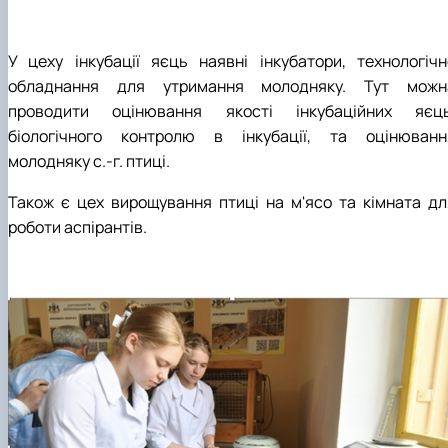
У цеху інкубації яєць наявні інкубатори, технологічн
обладнання для утримання молодняку. Тут можн
проводити оцінювання якості інкубаційних яєць
біологічного контролю в інкубації, та оцінюванн
молодняку с.-г. птиці.
Також є цех вирощування птиці на м'ясо та кімната дл
роботи аспірантів.