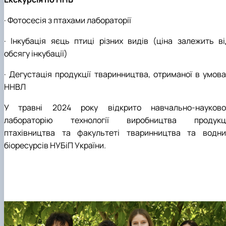
· Фотосесія з птахами лабораторії
· Інкубація яєць птиці різних видів (ціна залежить ві
обсягу інкубації)
· Дегустація продукції тваринництва, отриманої в умова
ННВЛ
У травні 2024 року відкрито навчально-науково
лабораторію технології виробництва продукці
птахівництва та факультеті тваринництва та водни
біоресурсів НУБіП України.