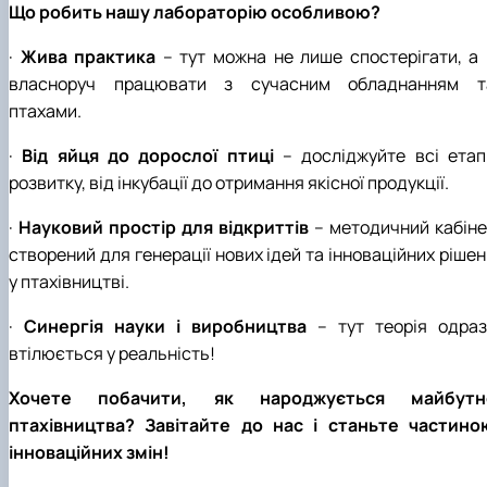
Що робить нашу лабораторію особливою?
·
Жива практика
– тут можна не лише спостерігати, а 
власноруч працювати з сучасним обладнанням т
птахами.
·
Від яйця до дорослої птиці
– досліджуйте всі етап
розвитку, від інкубації до отримання якісної продукції.
·
Науковий простір для відкриттів
– методичний кабіне
створений для генерації нових ідей та інноваційних ріше
у птахівництві.
·
Синергія науки і виробництва
– тут теорія одраз
втілюється у реальність!
Хочете побачити, як народжується майбутн
птахівництва? Завітайте до нас і станьте частино
інноваційних змін!