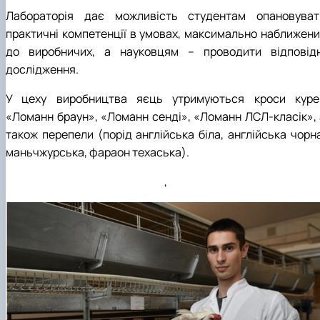
Лабораторія дає можливість студентам опановуват
практичні компетенції в умовах, максимально наближени
до виробничих, а науковцям – проводити відповідн
дослідження.
У цеху виробництва яєць утримуються кроси куре
«Ломанн браун», «Ломанн сенді», «Ломанн ЛСЛ-класік», 
також перепели (порід англійська біла, англійська чорна
маньчжурська, фараон техаська).
,