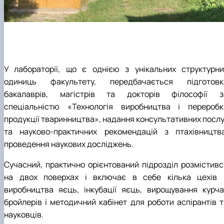
У лабораторії, що є однією з унікальних структурни
одиниць факультету, передбачається підготовк
бакалаврів, магістрів та докторів філософії з
спеціальністю «Технологія виробництва і переробк
продукції тваринництва», надання консультативних послу
та науково-практичних рекомендацій з птахівництва
проведення наукових досліджень.
Сучасний, практично орієнтований підрозділ розмістивс
на двох поверхах і включає в себе кілька цехів 
виробництва яєць, інкубації яєць, вирощування курча
бройлерів і методичний кабінет для роботи аспірантів т
науковців.