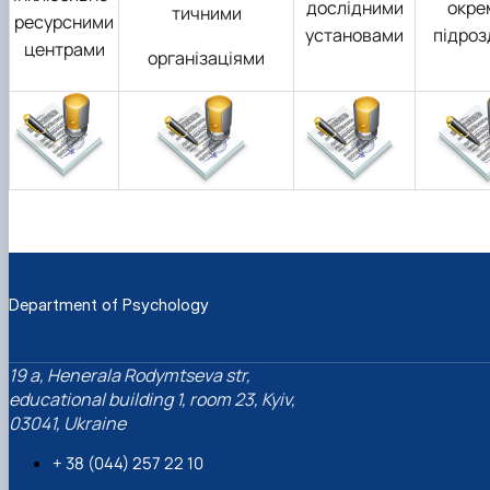
дослідними
окре
тичними
ресурсними
установами
підроз
центрами
організаціями
Department of Psychology
19 a, Henerala Rodymtseva str,
educational building 1, room 23, Kyiv,
03041, Ukraine
+ 38 (044) 257 22 10