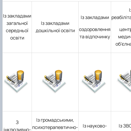
І
Із закладами
Із закладами
реабіліт
загальної
Із закладами
оздоровлення
цент
середньої
дошкільної освіти
та відпочинку
меди
освіти
об'єлн
Із громадськими,
З
Із науково-
Із ЗВО
психотерапевтично-
інклюзивно-