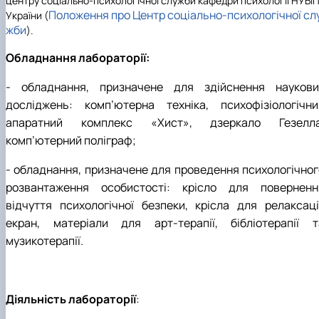
центру соціально-психологічної служби кафедри психології НУБі
Положення про Центр соціально-психологічної сл
України (
жби
).
Обладнання лабораторії:
-
обладнання, призначене для здійснення наукови
досліджень: комп’ютерна техніка, психофізіологічни
апаратний комплекс «Хист», дзеркало Гезелла
комп’ютерний поліграф;
- обладнання, призначене для проведення психологічног
розвантаження особистості: крісло для поверненн
відчуття психологічної безпеки, крісла для релаксації
екран, матеріали для арт-терапії, бібліотерапії т
музикотерапії.
Діяльність лабораторії
: