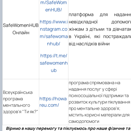
m/SafeWom
enHUB/
платформа для наданн
https://www.i
невідкладної допомог
SafeWomenHUB
nstagram.co
жінкам з дітьми та дівчата
Онлайн
m/safewoma
в Україні, які постраждал
nhub/
від наслідків війни
https://t.me/
safewomenh
ub
програма спрямована на
надання послуг у сфері
Всеукраїнська
психосоціальної підтримки та
https://howa
програма
розвиток культури піклування
reu.com/
ментального
про ментальне здоров'я;
здоров'я "Ти як?"
містить корисні матеріали для
самодопомоги
Віримо в нашу перемогу та піклуємось про наше фізичне та