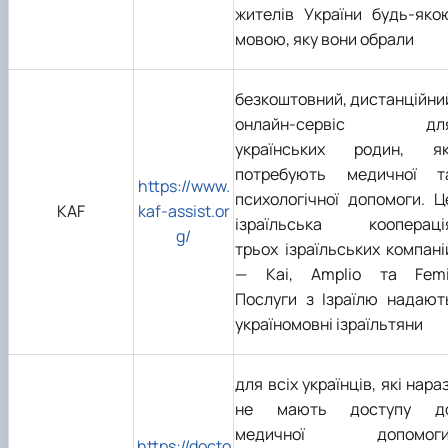
жителів України будь-яко
мовою, яку вони обрали
безкоштовний, дистанційни
онлайн-сервіс дл
українських родин, як
потребують медичної т
https://www.
психологічної допомоги. Ц
KAF
kaf-assist.or
ізраїльська коопераці
g/
трьох ізраїльських компані
— Kai, Amplio та Femi
Послуги з Ізраїлю надают
україномовні ізраїльтяни
для всіх українців, які нараз
не мають доступу д
медичної допомоги
https://docto