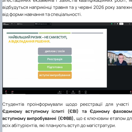
атестаційних екзаменів і захистів кваліфікаційних робіт, я
відбудуться наприкінці травня та у червні 2026 року залеж
від форми навчання та спеціальності.
Студентів проінформували щодо реєстрації для участі 
Єдиному вступному іспиті (ЄВІ) та Єдиному фаховом
вступному випробуванні (ЄФВВ),
що є ключовим етапом дл
всіх абітурієнтів, які планують вступ до магістратури.