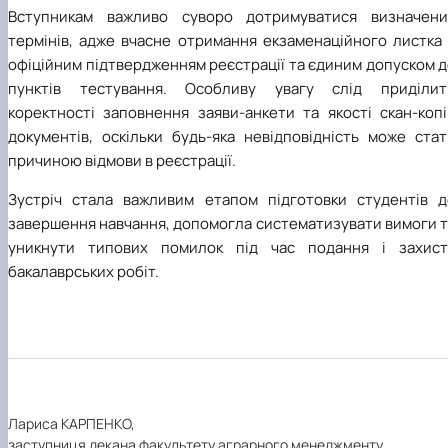
Вступникам важливо суворо дотримуватися визначени
термінів, адже вчасне отримання екзаменаційного листка 
офіційним підтвердженням реєстрації та єдиним допуском 
пунктів тестування. Особливу увагу слід приділит
коректності заповнення заяви-анкети та якості скан-копі
документів, оскільки будь-яка невідповідність може стат
причиною відмови в реєстрації.
Зустріч стала важливим етапом підготовки студентів д
завершення навчання, допомогла систематизувати вимоги т
уникнути типових помилок під час подання і захист
бакалаврських робіт.
Лариса КАРПЕНКО,
заступниця декана факультету аграрного менеджменту