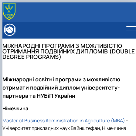
ПРО ФАКУЛЬТЕТ
Історія факультету
КАФЕДРИ
Адміністрація факультету
ОСВІТНЯ ДІЯЛЬНІСТЬ
МІЖНАРОДНІ ПРОГРАМИ З МОЖЛИВІСТЮ
Бакалаврат
ВСТУПНИКУ
ОТРИМАННЯ ПОДВІЙНИХ ДИПЛОМІВ (DOUBLE
DEGREE PROGRAMS)
Магістратура
Загальна інформація
МІЖНАРОДНА ДІЯЛЬНІСТЬ
Розклад
Бакалавр
Міжнародні партнери
ВЧЕНА РАДА
Підготовка аспірантів
Магістр
Міжнародні програми з можливістю отримання
РАДА РОБОТОДАВЦІВ
Науково-дослідна робота
Доктор філософії (PhD)
подвійних дипломів (Double Degree Pr…
Міжнародні освітні програми з можливістю
Практичне навчання
Англомовна магістратура/ English speaking MSc
отримати подвійний диплом університету-
Виховна та спортивна робота
Program in Management
Сенат студентської організації факультету
партнера та НУБіП України
Стипендія
Німеччина
Master of Business Administration in Agriculture (MBA)
-
Університет прикладних наук Вайнштефан, Німеччина