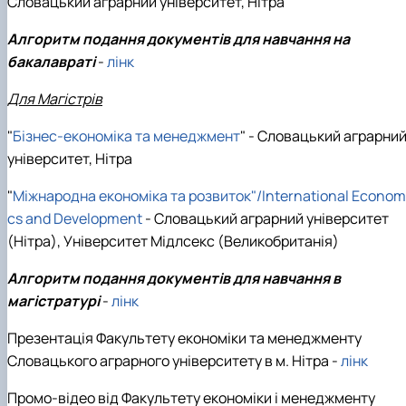
Словацький аграрний університет, Нітра
Алгоритм подання документів для навчання на
бакалавраті
-
лінк
Для Магістрів
"
Бізнес-економіка та менеджмент
" - Словацький аграрни
університет, Нітра
"
Міжнародна економіка та розвиток"/International Econom
cs and Development
- Словацький аграрний університет
(Нітра), Університет Мідлсекс (Великобританія)
Алгоритм подання документів для навчання в
магістратурі
-
лінк
Презентація Факультету економіки та менеджменту
Словацького аграрного університету в м. Нітра -
лінк
Промо-відео від Факультету економіки і менеджменту