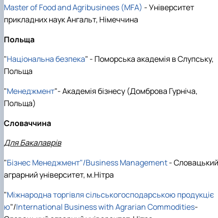
Master of Food and Agribusinees (MFA)
- Університет
прикладних наук Ангальт, Німеччина
Польща
"
Національна безпека
" - Поморська академія в Слупську,
Польща
"
Менеджмент
"- Академія бізнесу (Домброва Гурніча,
Польща)
Словаччина
Для Бакалаврів
"
Бізнес Менеджмент"/Business Management
- Словацьки
аграрний університет, м.Нітра
"
Міжнародна торгівля сільськогосподарською продукціє
ю
"/
International Business with Agrarian Commodities
-