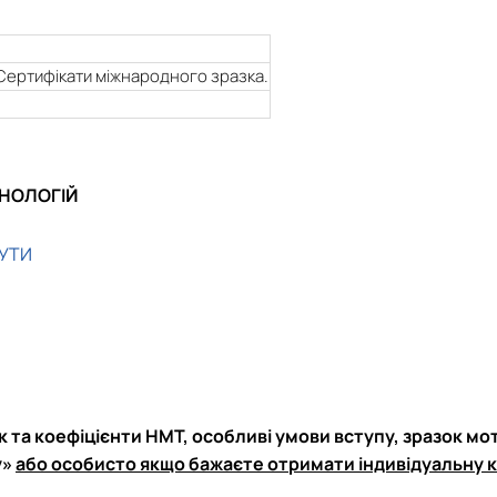
. Сертифікати міжнародного зразка.
ХНОЛОГІЙ
УТИ
 та коефіцієнти НМТ, особливі умови вступу, зразок моти
у»
або особисто якщо бажаєте отримати індивідуальну 