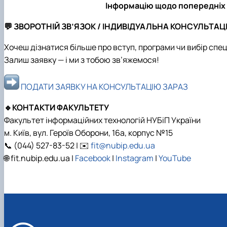
Інформацію щодо попередніх в
💬 ЗВОРОТНІЙ ЗВ’ЯЗОК / ІНДИВІДУАЛЬНА КОНСУЛЬТАЦ
Хочеш дізнатися більше про вступ, програми чи вибір спе
Залиш заявку — і ми з тобою зв’яжемося!
ПОДАТИ ЗАЯВКУ НА КОНСУЛЬТАЦІЮ ЗАРАЗ
🔹КОНТАКТИ ФАКУЛЬТЕТУ
Факультет інформаційних технологій НУБіП України
м. Київ, вул. Героїв Оборони, 16а, корпус №15
📞 (044) 527-83-52 | ✉️
fit@nubip.edu.ua
🌐 fit.nubip.edu.ua |
Facebook
|
Instagram
|
YouTube