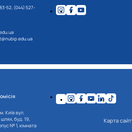
83-52, (044) 527-
.edu.ua
ot@nubip.edu.ua
омісія
м. Київ вул.
шлях, буд. 19,
Карта сайт
пус № 1, кімната