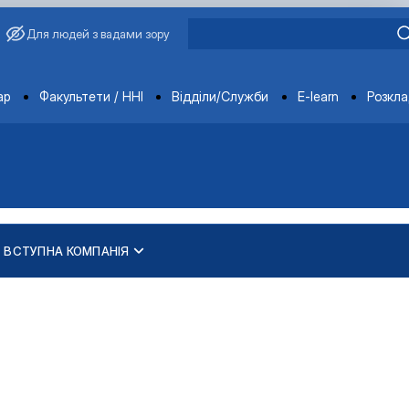
Для людей з вадами зору
ments
ар
Факультети / ННІ
Відділи/Служби
E-learn
Розкл
ВСТУПНА КОМПАНІЯ