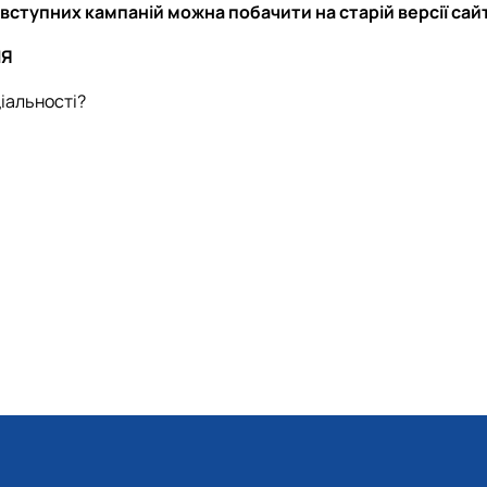
ступних кампаній можна побачити на старій версії сай
ІЯ
ціальності?