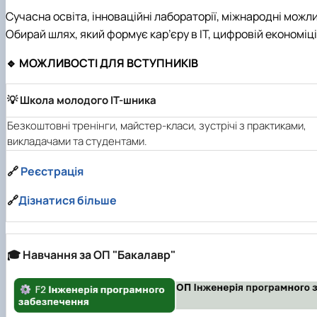
Академічна доброчесність
IT Академії
Сучасна освіта, інноваційні лабораторії, міжнародні можли
Нормативно-правові документи
Скринька довіри
Обирай шлях, який формує кар’єру в ІТ, цифровій економіці,
Скринька довіри
Сторінка магістра
Факультет зсередини: відеоісторії
Графік відкритих лекцій
🔹 МОЖЛИВОСТІ ДЛЯ ВСТУПНИКІВ
💡 Школа молодого ІТ-шника
Безкоштовні тренінги, майстер-класи, зустрічі з практиками,
викладачами та студентами.
🔗
Реєстрація
🔗
Дізнатися більше
🎓 Навчання за ОП "Бакалавр"